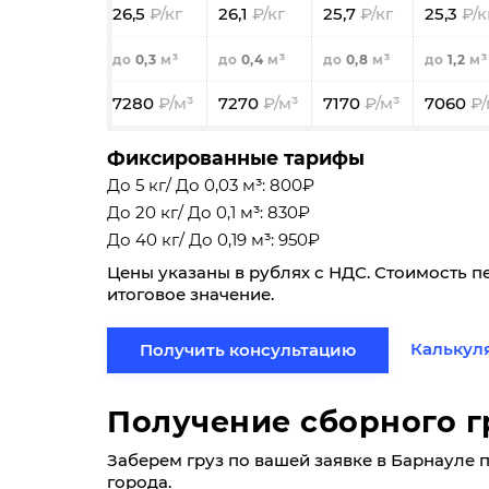
26,5
26,1
25,7
25,3
0,3
0,4
0,8
1,2
7280
7270
7170
7060
Фиксированные тарифы
До 5 кг/ До 0,03 м³: 800₽
До 20 кг/ До 0,1 м³: 830₽
До 40 кг/ До 0,19 м³: 950₽
Цены указаны в рублях с НДС. Стоимость п
итоговое значение.
Калькул
Получить консультацию
Получение сборного г
Заберем груз по вашей заявке в Барнауле по
города.