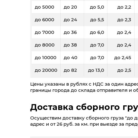
до 5000
до 20
до 5,0
до 2,2
до 6000
до 24
до 5,5
до 2,3
до 7000
до 36
до 6,0
до 2,4
до 8000
до 38
до 7,0
до 2,4
до 10000
до 40
до 7,0
до 2,45
до 20000
до 82
до 13,0
до 2,5
Цены указаны в рублях с НДС за один адрес
границы города до склада отправителя и об
Доставка сборного гру
Осуществим доставку сборного груза "до дв
адрес и от 26 руб. за км. при выезде за пре