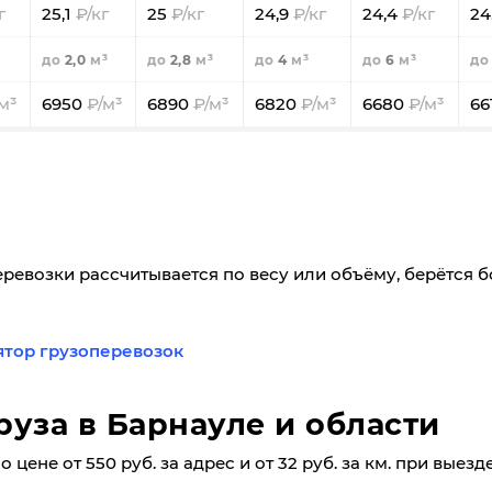
25,1
25
24,9
24,4
24
2,0
2,8
4
6
6950
6890
6820
6680
66
еревозки рассчитывается по весу или объёму, берётся 
ятор грузоперевозок
руза в Барнауле и области
 цене от 550 руб. за адрес и от 32 руб. за км. при выез