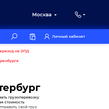
Москва
Личный кабинет
ереход на ЭПД
Оренбурге
тербург
зать грузоперевозку
ная стоимость
тправить свой груз