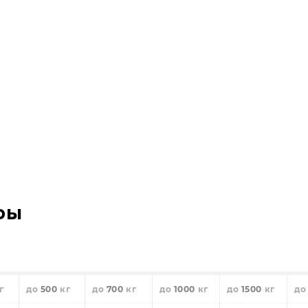
фы
500
700
1000
1500