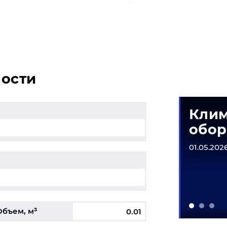
а нашим автотранспортом - это безопасная и оптимизи
мости
да до 25% из
Клим
итогоска в
обор
снодар
01.05.2026
6-31.12.2026
Объем, м³