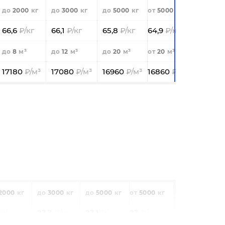
2000
3000
5000
5000
66,6
66,1
65,8
64,9
8
12
20
20
17180
17080
16960
16860
2000
3000
5000
5000
23,3
23,1
23