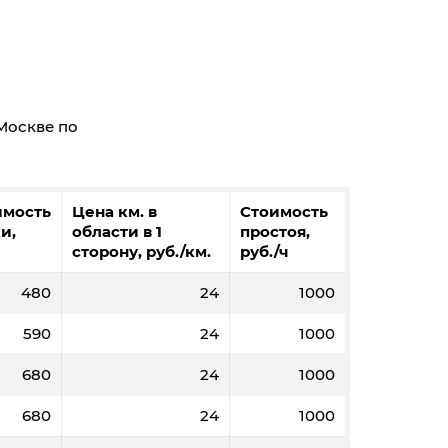
 Москве по
2000
3000
5000
5000
,1
30,5
29,8
29,2
2000
3000
5000
5000
имость
Цена км. в
Стоимость
8
12
20
20
9
23,2
22,9
22,8
и,
области в 1
простоя,
160
8010
7740
7590
сторону, руб./км.
руб./ч
8
12
20
20
480
24
1000
30
6450
6440
6420
590
24
1000
680
24
1000
680
24
1000