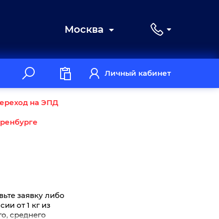
Москва
Личный кабинет
ереход на ЭПД
Оренбурге
вьте заявку либо
ии от 1 кг из
го, среднего