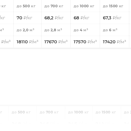
0
500
700
1000
1500
70
68,2
68
67,3
2,0
2,8
4
6
0
18110
17670
17570
17420
500
700
1000
1500
24,8
24,6
24,5
24,1
24