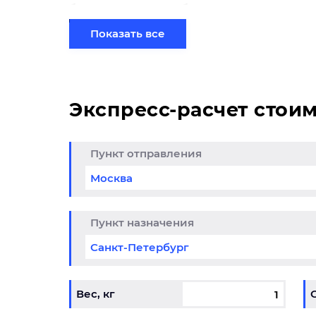
бизнеса. Доставка сборных грузов в Самар
перевозки.
Показать все
Экспресс-расчет стои
Пункт отправления
жда и обувь
Выго
Магн
6-31.12.2026
Кра
Пункт назначения
01.01.202
Вес, кг