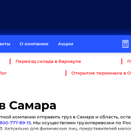
акты
О компании
Акции
Переезд склада в Барнауле
П
Лог
Открытие терминала в 
 в Самара
ной компании отправить груз в Самара и область, оста
800-777-89-15
. Мы осуществляем грузоперевозки по Росс
/м3. Актуально для физических лиц, представителей мало