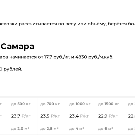
2,0
2,8
4
6
7350
7280
7210
7030
70
ревозки рассчитывается по весу или объёму, берётся б
 Самара
 начинается от 17,7 руб./кг. и 4830 руб./м.куб.
0 рублей.
00
500
700
1000
1500
9
84,7
83,9
82,8
82
500
700
1000
1500
,2
2,0
2,8
4
6
23,7
23,5
23,4
22,9
22
40
22180
21860
21560
21180
2,0
2,8
4
6