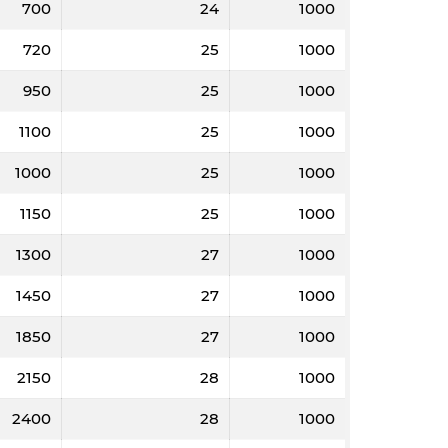
700
24
1000
2000
3000
5000
5000
720
25
1000
,7
19,5
19,4
19,3
950
25
1000
2000
3000
5000
5000
8
12
20
20
8
31,6
31,3
31,1
1100
25
1000
20
5290
5280
5270
1000
25
1000
8
12
20
20
20
8680
8620
8600
1150
25
1000
1300
27
1000
1450
27
1000
1850
27
1000
2150
28
1000
2000
3000
5000
5000
2400
28
1000
,3
27,6
26,4
25,7