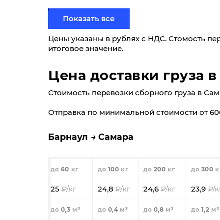
0,3
0,4
0,8
1,2
Показать все
7590
7580
7520
7440
Цены указаны в рублях с НДС. Стомость пе
итоговое значение.
Фиксированные тарифы
До 5 кг/ До 0,03 м³: 3600₽
Цена доставки груза в
До 20 кг/ До 0,1 м³: 4100₽
До 40 кг/ До 0,19 м³: 4600₽
Стоимость перевозки сборного груза в Самара
Отправка по минимальной стоимости от 60
Самара
Белоярский (ХМАО)
Барнаул
Самара
60
100
200
3
90,7
88,3
86,9
85,
60
100
200
300
0,3
0,4
0,8
1
25
24,8
24,6
23,9
23780
23480
23000
227
0,3
0,4
0,8
1,2