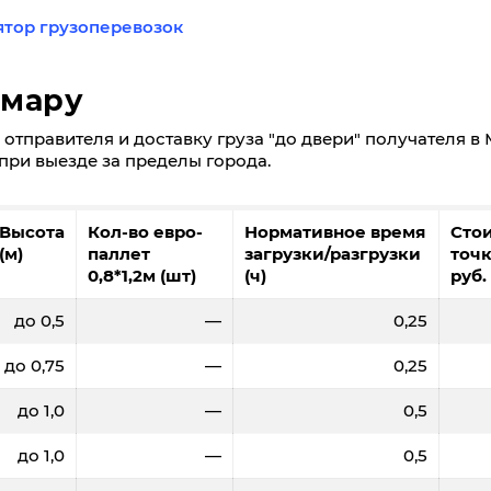
ятор грузоперевозок
амару
отправителя и доставку груза "до двери" получателя в
500
700
1000
1500
м. при выезде за пределы города.
34
33,3
32,7
32
31
500
700
1000
1500
Высота
Кол-во евро-
Нормативное время
Сто
2,0
2,8
4
6
25
24,9
24,8
24,1
23,
(м)
паллет
загрузки/разгрузки
точк
8950
8780
8600
8450
8
0,8*1,2м (шт)
(ч)
руб.
2,0
2,8
4
6
до 0,5
—
0,25
6880
6810
6740
6600
65
до 0,75
—
0,25
до 1,0
—
0,5
до 1,0
—
0,5