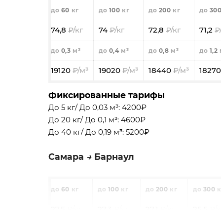
60
100
200
30
74,8
74
72,8
71,2
0,3
0,4
0,8
1,2
19120
19020
18440
1827
Фиксированные тарифы
До 5 кг/ До 0,03 м³: 4200₽
До 20 кг/ До 0,1 м³: 4600₽
До 40 кг/ До 0,19 м³: 5200₽
Самара
Барнаул
60
100
200
300
27,5
27,3
27,1
25,5