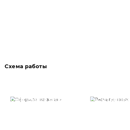
Схема работы
Оформление заявки
Расчет данны
Вам необходимо
Наши специалист
заполнить форму заявки,
течение несколь
или позвонить по номеру
выполняют расч
телефона указанному
стоимости