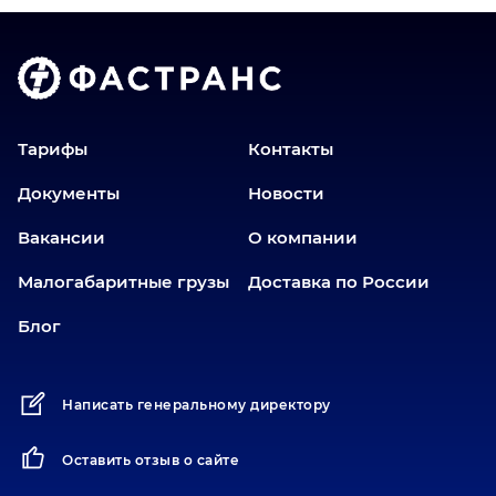
Волгоград
Голышманово
Донецк
Екатеринбург
Еманжелинск
Тарифы
Контакты
Еткуль
Документы
Новости
Заводоуковск
Вакансии
О компании
Златоуст
Иваново
Малогабаритные грузы
Доставка по России
Иркутск
Блог
Ишим
Йошкар-Ола
Написать генеральному директору
Казань
Калининград
Оставить отзыв о сайте
Карабаш