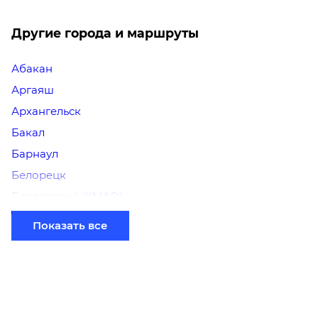
Другие города и маршруты
Абакан
Аргаяш
Архангельск
Бакал
Барнаул
Белорецк
Белоярский (ХМАО)
Березники
Показать все
Бийск
Братск
Верхний Уфалей
Владимир