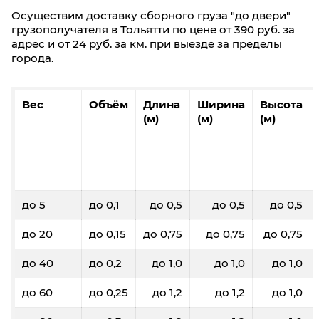
Осуществим доставку сборного груза "до двери"
грузополучателя в Тольятти по цене от 390 руб. за
адрес и от 24 руб. за км. при выезде за пределы
города.
Вес
Объём
Длина
Ширина
Высота
(м)
(м)
(м)
до 5
до 0,1
до 0,5
до 0,5
до 0,5
до 20
до 0,15
до 0,75
до 0,75
до 0,75
до 40
до 0,2
до 1,0
до 1,0
до 1,0
до 60
до 0,25
до 1,2
до 1,2
до 1,0