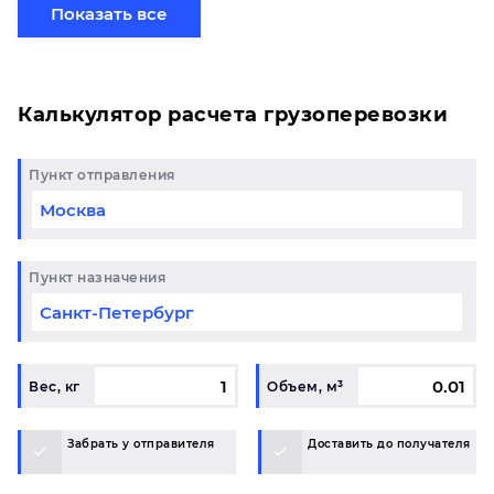
сборной партией по готовому маршруту в Тольятти
Показать все
и у вас возникли вопросы, свяжитесь с нашим
специалистом на терминале.
Калькулятор расчета грузоперевозки
Пункт отправления
Пункт назначения
Вес, кг
Объем, м³
Забрать у отправителя
Доставить до получателя