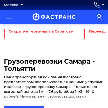
Москва
Открытие терминала в Саратове
Переезд 
Грузоперевозки Самара -
Тольятти
Наша транспортная компания Фастранс,
предлагает вам воспользоваться нашими услугами
и заказать грузоперевозку Самара - Тольятти, по
выгодной цене за 1 кг - 7,6 рублей, за 1 м3 - 1940
рублей. Минимальная стоимость доставки
сборного груза из Самара в Тольятти начинается
от 3600 рублей. Если вы хотите отправить свой груз