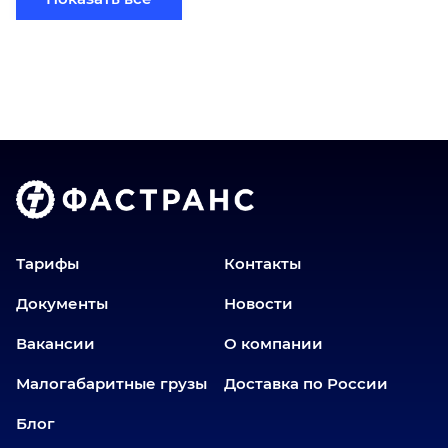
Бийск
Братск
Верхний Уфалей
Владимир
Волгоград
Голышманово
Донецк
Екатеринбург
Еткуль
Тарифы
Контакты
Заводоуковск
Документы
Новости
Златоуст
Вакансии
О компании
Иваново
Иркутск
Малогабаритные грузы
Доставка по России
Ишим
Блог
Йошкар-Ола