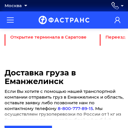
Москва
Открытие терминала в Саратове
Переезд 
Доставка груза в
Еманжелинск
Если Вы хотите с помощью нашей транспортной
компании отправить груз в Еманжелинск и область,
оставьте заявку либо позвоните нам по
контактному телефону
8-800-777-89-15
. Мы
осуществляем грузоперевозки по России от 1 кг из
Еманжелинска по цене от 0 рублей и 0 руб./м3.
Актуально для физических лиц, представителей