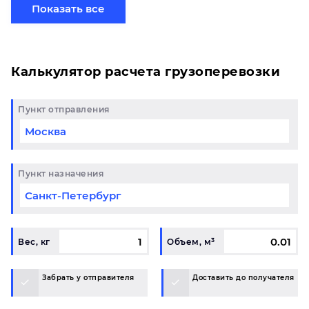
хотите отправить свой груз сборной партией по
Показать все
готовому маршруту в Еманжелинск и у вас
возникли вопросы, свяжитесь с нашим
специалистом на терминале.
Калькулятор расчета грузоперевозки
Пункт отправления
Пункт назначения
Вес, кг
Объем, м³
Забрать у отправителя
Доставить до получателя