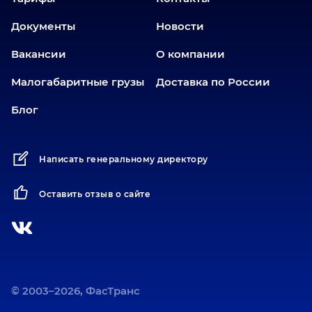
Заводоуковск
Документы
Новости
Златоуст
Вакансии
О компании
Иваново
Иркутск
Малогабаритные грузы
Доставка по России
Ишим
Блог
Йошкар-Ола
Казань
Написать генеральному директору
Калининград
Карабаш
Оставить отзыв о сайте
Карасук
Катав-Ивановск
Кемерово
Киров
Коротчаево
© 2003–2026, ФасТранс
Кострома