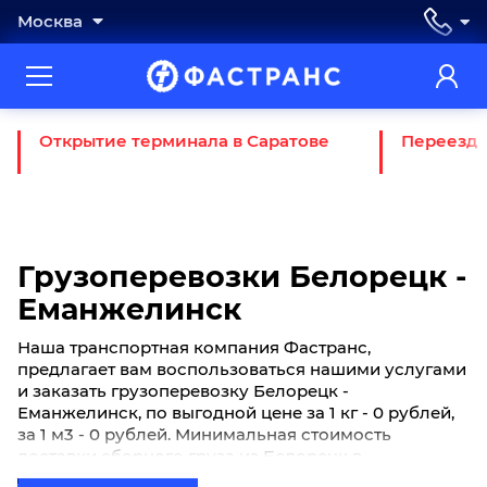
Москва
Открытие терминала в Саратове
Переезд 
Грузоперевозки Белорецк -
Еманжелинск
Наша транспортная компания Фастранс,
предлагает вам воспользоваться нашими услугами
и заказать грузоперевозку Белорецк -
Еманжелинск, по выгодной цене за 1 кг - 0 рублей,
за 1 м3 - 0 рублей. Минимальная стоимость
доставки сборного груза из Белорецк в
Еманжелинск начинается от 0 рублей. Если вы