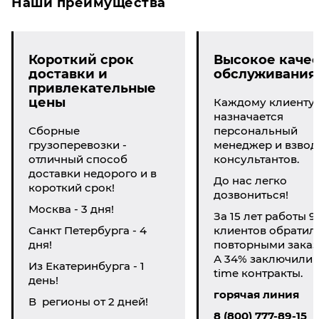
Наши преимущества
Короткий срок
Высокое качес
доставки и
обслуживания
привлекательные
цены
Каждому клиенту
назначается
Сборные
персональный
грузоперевозки -
менеджер и взвод
отличный способ
консультантов.
доставки недорого и в
До нас легко
короткий срок!
дозвониться!
Москва - 3 дня!
За 15 лет работы 9
Санкт Петербурга - 4
клиентов обратил
дня!
повторными заказ
А 34% заключили li
Из Екатеринбурга - 1
time контракты.
день!
горячая линия
В регионы от 2 дней!
8 (800) 777-89-15