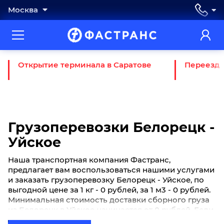
Москва
Открытие терминала в Саратове
Переезд 
Грузоперевозки Белорецк -
Уйское
Наша транспортная компания Фастранс,
предлагает вам воспользоваться нашими услугами
и заказать грузоперевозку Белорецк - Уйское, по
выгодной цене за 1 кг - 0 рублей, за 1 м3 - 0 рублей.
Минимальная стоимость доставки сборного груза
из Белорецк в Уйское начинается от 0 рублей. Если
вы хотите отправить свой груз сборной партией по