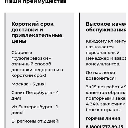
Наши преимущества
Короткий срок
Высокое качес
доставки и
обслуживания
привлекательные
цены
Каждому клиенту
назначается
Сборные
персональный
грузоперевозки -
менеджер и взвод
отличный способ
консультантов.
доставки недорого и в
До нас легко
короткий срок!
дозвониться!
Москва - 3 дня!
За 15 лет работы 9
Санкт Петербурга - 4
клиентов обратил
дня!
повторными заказ
А 34% заключили li
Из Екатеринбурга - 1
time контракты.
день!
горячая линия
В регионы от 2 дней!
8 (800) 777-89-15