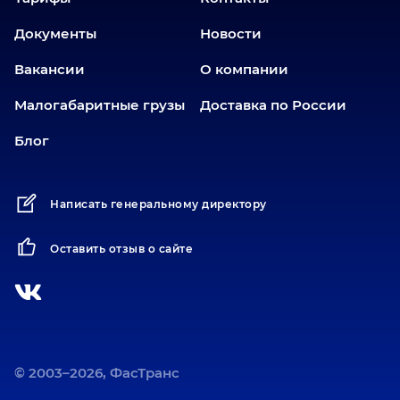
Еткуль
Документы
Новости
Заводоуковск
Вакансии
О компании
Златоуст
Иваново
Малогабаритные грузы
Доставка по России
Иркутск
Блог
Ишим
Йошкар-Ола
Написать генеральному директору
Казань
Калининград
Оставить отзыв о сайте
Карабаш
Карасук
Катав-Ивановск
Кемерово
Киров
© 2003–2026, ФасТранс
Коротчаево