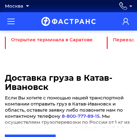
Москва
Открытие терминала в Саратове
Переезд 
Доставка груза в Катав-
Ивановск
Если Вы хотите с помощью нашей транспортной
компании отправить груз в Катав-Ивановск и
область, оставьте заявку либо позвоните нам по
контактному телефону
8-800-777-89-15
. Мы
осуществляем грузоперевозки по России от 1 кг из
Катав-Ивановска по цене от 0 рублей и 0 руб./м3.
Актуально для физических лиц, представителей