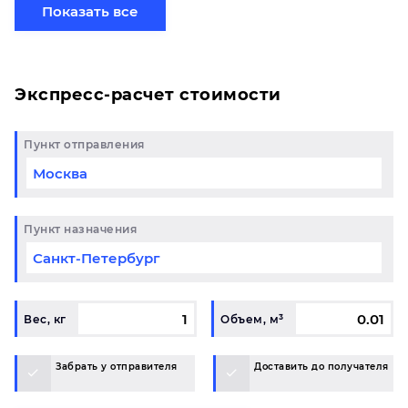
малого, среднего бизнеса. Доставка сборных
Показать все
грузов в Катав-Ивановск нашим автотранспортом -
это безопасная и оптимизированная схема
перевозки.
Экспресс-расчет стоимости
Пункт отправления
Пункт назначения
Вес, кг
Объем, м³
Забрать у отправителя
Доставить до получателя