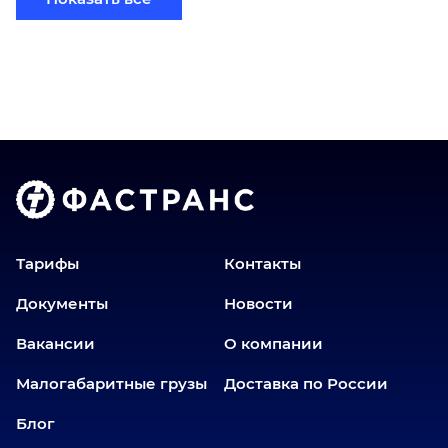
Бийск
Братск
Верхний Уфалей
Владимир
Волгоград
Голышманово
Донецк
Екатеринбург
Еманжелинск
Тарифы
Контакты
Еткуль
Документы
Новости
Заводоуковск
Вакансии
О компании
Златоуст
Иваново
Малогабаритные грузы
Доставка по России
Иркутск
Блог
Ишим