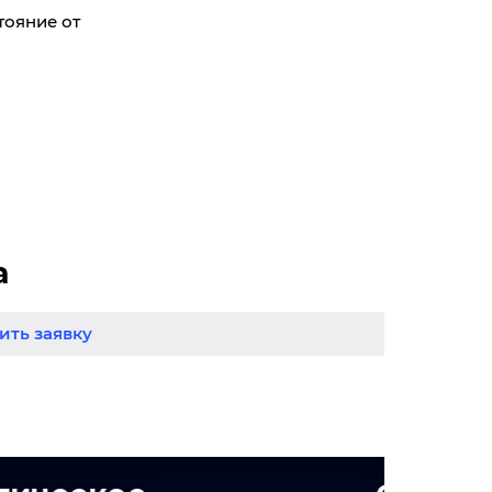
тояние от
а
ть заявку