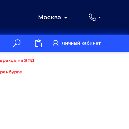
Москва
Личный кабинет
ереход на ЭПД
Оренбурге