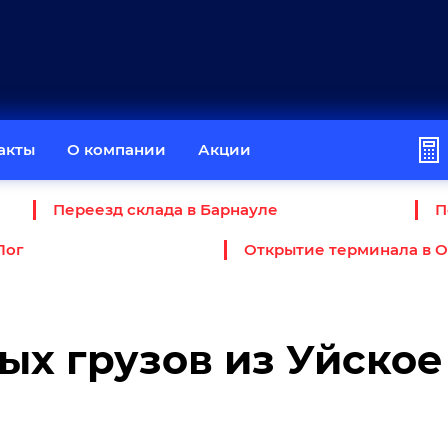
акты
О компании
Акции
Переезд склада в Барнауле
П
Лог
Открытие терминала в 
ых грузов из Уйское