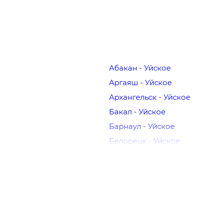
Абакан - Уйское
Аргаяш - Уйское
Архангельск - Уйское
Бакал - Уйское
Барнаул - Уйское
Белорецк - Уйское
Бийск - Уйское
Братск - Уйское
Верхний Уфалей - Уйское
Владимир - Уйское
Волгоград - Уйское