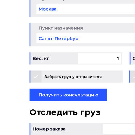
да до 25% из
Кли
итогоска в
обо
снодар
01.05.202
Пункт назначения
6-31.12.2026
Вес, кг
Забрать груз у отправителя
Получить консультацию
Отследить груз
Номер заказа