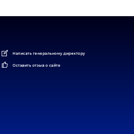
Донецк - Уйское
Екатеринбург - Уйское
Еманжелинск - Уйское
Еткуль - Уйское
Златоуст - Уйское
Иваново - Уйское
Написать генеральному директору
Иркутск - Уйское
Оставить отзыв о сайте
Йошкар-Ола - Уйское
Казань - Уйское
Калининград - Уйское
Карабаш - Уйское
Катав-Ивановск - Уйское
Кемерово - Уйское
Киров - Уйское
Кострома - Уйское