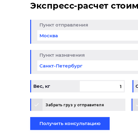
Экспресс-расчет стои
Пункт отправления
да до 25% из
Кли
итогоска в
обо
снодар
01.05.202
Пункт назначения
6-31.12.2026
Вес, кг
Забрать груз у отправителя
Получить консультацию