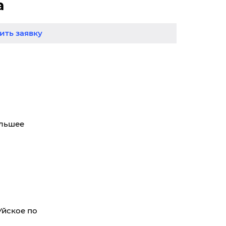
а
ть заявку
ольшее
Уйское по