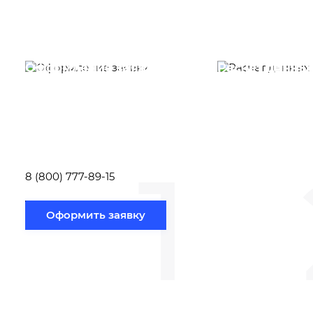
Оформление заявки
Расчет данны
Вам необходимо
Наши специалист
заполнить форму заявки,
течение несколь
или позвонить по номеру
выполняют расч
телефона указанному
стоимости
ниже.
транспортировки
1
Новосибирск по
вам направлению
8 (800) 777-89-15
Оформить заявку