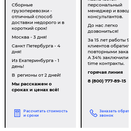
Сборные
персональный
грузоперевозки -
менеджер и взвод
отличный способ
консультантов.
доставки недорого и в
До нас легко
короткий срок!
дозвониться!
Москва - 3 дня!
За 15 лет работы 9
Санкт Петербурга - 4
клиентов обратил
дня!
повторными заказ
А 34% заключили li
Из Екатеринбурга - 1
time контракты.
день!
горячая линия
В регионы от 2 дней!
8 (800) 777-89-15
Мы расскажем о
сроках и ценах всё!
Рассчитать стоимость
Заказать обрат
и сроки
звонок