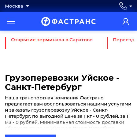
Москва
Открытие терминала в Саратове
Переезд 
Грузоперевозки Уйское -
Санкт-Петербург
Наша транспортная компания Фастранс,
предлагает вам воспользоваться нашими услугами
и заказать грузоперевозку Уйское - Санкт-
Петербург, по выгодной цене за 1 кг - 0 рублей, за 1
м3 - 0 рублей. Минимальная стоимость доставки
сборного груза из Уйское в Санкт-Петербург
начинается от 0 рублей. Если вы хотите отправить