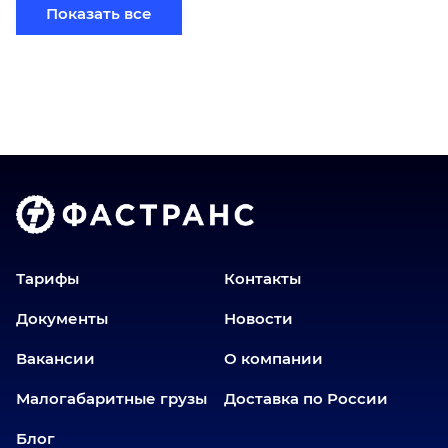
Березники
Показать все
Бийск
Братск
Верхний Уфалей
Владимир
Волгоград
Голышманово
Донецк
Екатеринбург
Еманжелинск
Тарифы
Контакты
Еткуль
Документы
Новости
Заводоуковск
Вакансии
О компании
Златоуст
Иваново
Малогабаритные грузы
Доставка по России
Иркутск
Блог