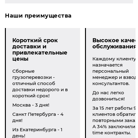
Наши преимущества
Короткий срок
Высокое качес
доставки и
обслуживания
привлекательные
цены
Каждому клиенту
назначается
Сборные
персональный
грузоперевозки -
менеджер и взвод
отличный способ
консультантов.
доставки недорого и в
До нас легко
короткий срок!
дозвониться!
Москва - 3 дня!
За 15 лет работы 9
Санкт Петербурга - 4
клиентов обратил
дня!
повторными заказ
А 34% заключили li
Из Екатеринбурга - 1
time контракты.
день!