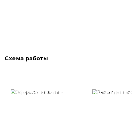
Схема работы
Оформление заявки
Расчет данны
Вам необходимо
Наши специалист
заполнить форму заявки,
течение несколь
или позвонить по номеру
выполняют расч
телефона указанному
стоимости
ниже.
транспортировки
Новосибирск по