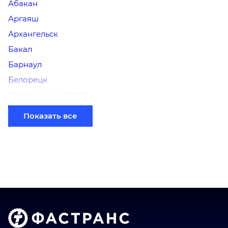
Абакан
Аргаяш
Архангельск
Бакал
Барнаул
Белорецк
Белоярский (ХМАО)
Березники
Показать все
Бийск
Братск
Верхний Уфалей
Владимир
Волгоград
Голышманово
Донецк