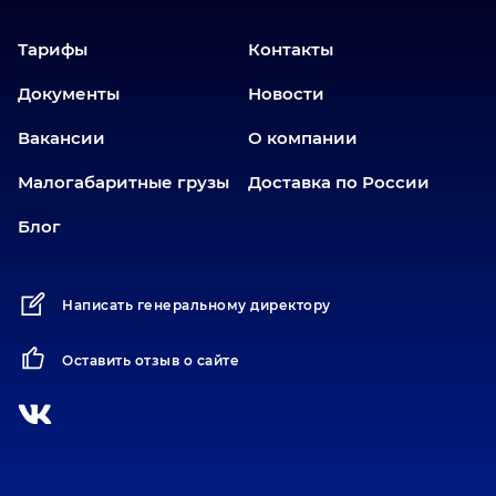
Екатеринбург
Еманжелинск
Тарифы
Контакты
Еткуль
Документы
Новости
Заводоуковск
Вакансии
О компании
Златоуст
Иваново
Малогабаритные грузы
Доставка по России
Иркутск
Блог
Ишим
Йошкар-Ола
Написать генеральному директору
Казань
Калининград
Оставить отзыв о сайте
Карабаш
Карасук
Катав-Ивановск
Кемерово