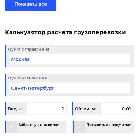
хотите отправить свой груз сборной партией по
Показать все
готовому маршруту в Санкт-Петербург и у вас
возникли вопросы, свяжитесь с нашим
специалистом на терминале.
Калькулятор расчета грузоперевозки
Пункт отправления
Пункт назначения
Вес, кг
Объем, м³
Забрать у отправителя
Доставить до получателя