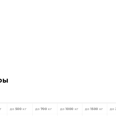
фы
500
700
1000
1500