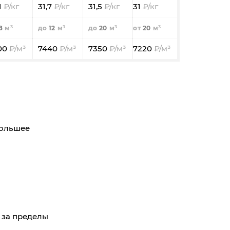
1
31,7
31,5
31
8
12
20
20
00
7440
7350
7220
большее
е за пределы