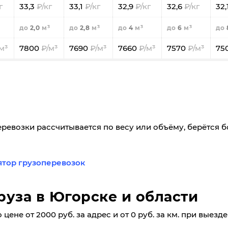
33,3
33,1
32,9
32,6
32,
2,0
2,8
4
6
7800
7690
7660
7570
75
еревозки рассчитывается по весу или объёму, берётся 
ятор грузоперевозок
руза в Югорске и области
цене от 2000 руб. за адрес и от 0 руб. за км. при выезд