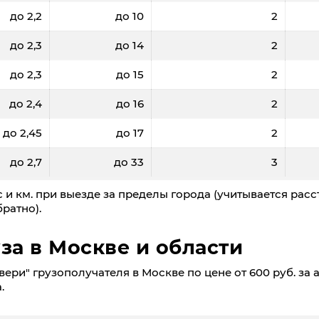
до 2,2
до 10
2
до 2,3
до 14
2
до 2,3
до 15
2
до 2,4
до 16
2
до 2,45
до 17
2
до 2,7
до 33
3
 и км. при выезде за пределы города (учитывается расс
ратно).
за в Москве и области
ери" грузополучателя в Москве по цене от 600 руб. за а
.