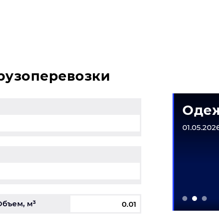
зникли вопросы, свяжитесь с нашим специалистом на т
грузоперевозки
матическое
Одеж
рудование
01.05.2026
6-31.12.2026
Объем, м³