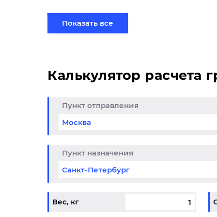
по готовому маршруту в Москва и у вас во
Показать все
Калькулятор расчета 
Пункт отправления
да до 25% из
Кли
итогоска в
обо
снодар
01.05.202
Пункт назначения
6-31.12.2026
Вес, кг