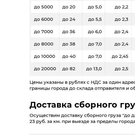
до 5000
до 20
до 5,0
до 2,2
до 6000
до 24
до 5,5
до 2,3
до 7000
до 36
до 6,0
до 2,4
до 8000
до 38
до 7,0
до 2,4
до 10000
до 40
до 7,0
до 2,45
до 20000
до 82
до 13,0
до 2,5
Цены указаны в рублях с НДС за один адрес
границы города до склада отправителя и об
Доставка сборного гру
Осуществим доставку сборного груза "до дв
23 руб. за км. при выезде за пределы города