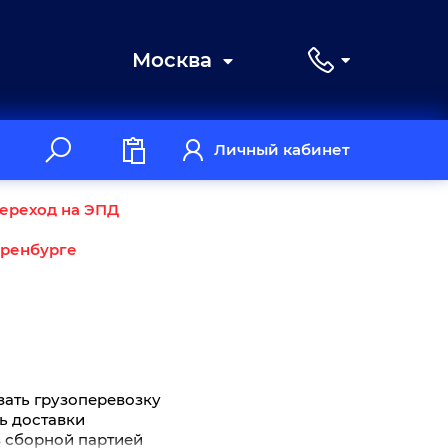
Москва
Личный кабинет
ереход на ЭПД
Оренбурге
зать грузоперевозку
ть доставки
з сборной партией