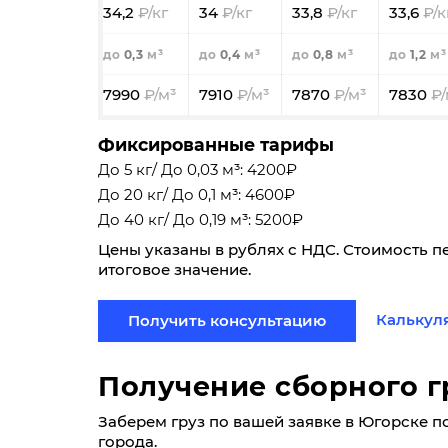
34,2
34
33,8
33,6
0,3
0,4
0,8
1,2
7990
7910
7870
7830
Фиксированные тарифы
До 5 кг/ До 0,03 м³: 4200₽
До 20 кг/ До 0,1 м³: 4600₽
До 40 кг/ До 0,19 м³: 5200₽
Цены указаны в рублях с НДС. Стоимость п
итоговое значение.
Калькул
Получить консультацию
Получение сборного г
Заберем груз по вашей заявке в Югорске по 
города.