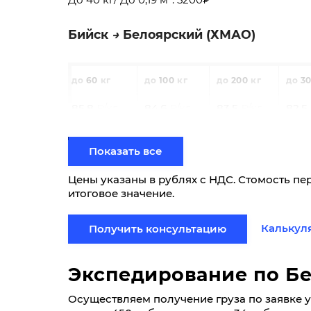
Бийск
Белоярский (ХМАО)
60
100
200
3
85,8
84,6
83,5
82,5
0,3
0,4
0,8
1,
Показать все
23000
22680
21760
214
Цены указаны в рублях с НДС. Стомость пе
итоговое значение.
Фиксированные тарифы
До 5 кг/ До 0,03 м³: 4200₽
Калькул
Получить консультацию
До 20 кг/ До 0,1 м³: 4600₽
До 40 кг/ До 0,19 м³: 5200₽
Экспедирование по Б
Владимир
Белоярский (ХМАО)
Осуществляем получение груза по заявке у 