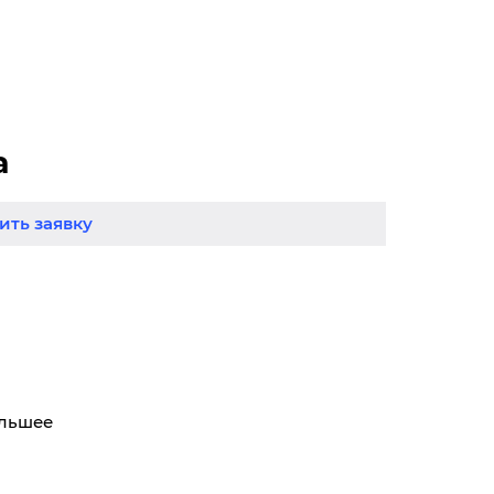
а
ть заявку
ольшее