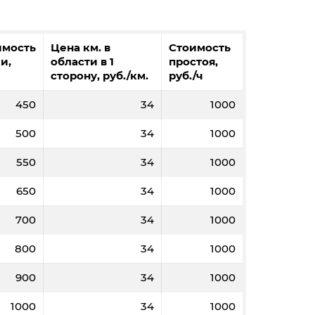
2000
3000
5000
5000
имость
Цена км. в
Стоимость
89,2
88,8
88,5
88,1
и,
области в 1
простоя,
сторону, руб./км.
руб./ч
8
12
20
20
450
34
1000
22820
22720
22660
22620
500
34
1000
550
34
1000
650
34
1000
700
34
1000
800
34
1000
900
34
1000
2000
3000
5000
5000
91,1
90,4
89,7
89,3
1000
34
1000