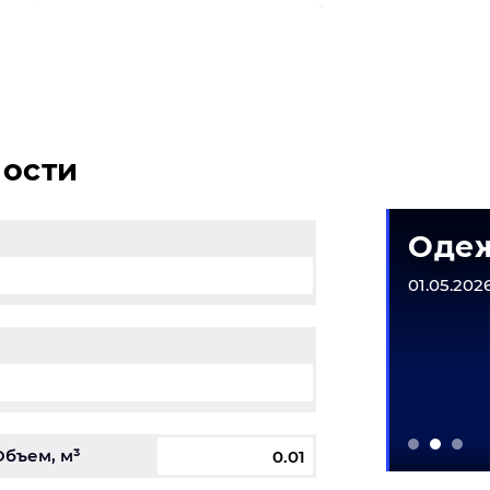
рский нашим автотранспортом - это безопасная и опти
мости
матическое
Одеж
рудование
01.05.2026
6-31.12.2026
Объем, м³