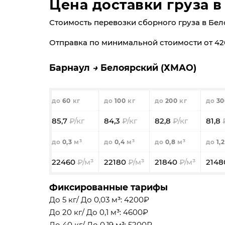
Цена доставки груза 
Стоимость перевозки сборного груза в Белояр
Отправка по минимальной стоимости от 42
Барнаул
Белоярский (ХМАО)
60
100
200
30
85,7
84,3
82,8
81,8
0,3
0,4
0,8
1,2
22460
22180
21840
214
Фиксированные тарифы
До 5 кг/ До 0,03 м³: 4200₽
До 20 кг/ До 0,1 м³: 4600₽
До 40 кг/ До 0,19 м³: 5200₽