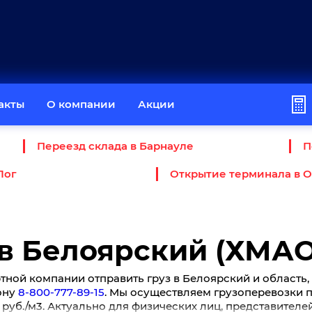
акты
О компании
Акции
Переезд склада в Барнауле
П
Лог
Открытие терминала в 
 в Белоярский (ХМАО
ной компании отправить груз в Белоярский и область, 
ону
8-800-777-89-15
. Мы осуществляем грузоперевозки по
0 руб./м3. Актуально для физических лиц, представителе