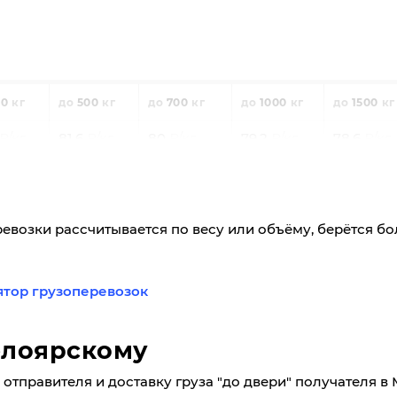
00
500
700
1000
1500
81,6
80
79,2
78,6
2
2,0
2,8
4
6
80
21240
20860
20660
20220
ревозки рассчитывается по весу или объёму, берётся б
ятор грузоперевозок
елоярскому
отправителя и доставку груза "до двери" получателя в