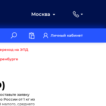
Москва
Личный кабинет
ереход на ЭПД
Оренбурге
)
оставьте заявку
 России от 1 кг из
й малого, среднего