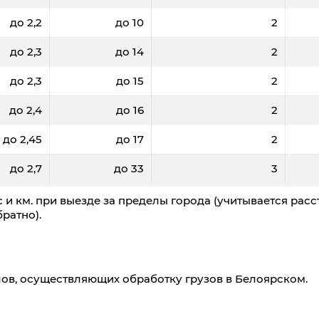
до 2,2
до 10
2
до 2,3
до 14
2
до 2,3
до 15
2
до 2,4
до 16
2
до 2,45
до 17
2
0
500
700
1000
1500
до 2,7
до 33
3
60,6
59,8
59,1
58,5
 и км. при выезде за пределы города (учитывается расс
ратно).
2,0
2,8
4
6
0
15460
15240
14960
14800
ов, осуществляющих обработку грузов в Белоярском.