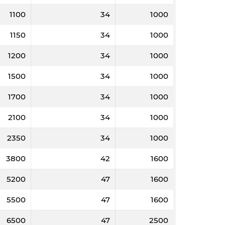
1100
34
1000
8
12
20
20
23740
23560
23340
23220
1150
34
1000
1200
34
1000
1500
34
1000
1700
34
1000
2100
34
1000
2350
34
1000
2000
3000
5000
5000
3800
42
1600
106,8
106,4
102,1
101,9
5200
47
1600
8
12
20
20
5500
47
1600
27440
27300
26460
26320
6500
47
2500