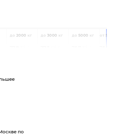
2000
3000
5000
5000
77,8
77,3
76,7
76,5
8
12
20
20
19940
19840
19680
19620
ольшее
 Москве по