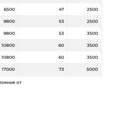
6500
47
2500
9800
53
2500
9800
53
3500
10800
60
3500
10800
60
3500
2000
3000
5000
5000
17000
73
5000
58
57,2
56,5
56
тояние от
8
12
20
20
14680
14560
14360
14240