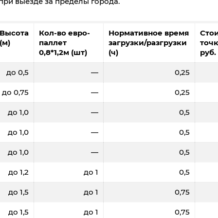
. при выезде за пределы города.
00
500
700
1000
1500
Высота
Кол-во евро-
Нормативное время
Сто
9
92,7
91,9
90,3
89,7
(м)
паллет
загрузки/разгрузки
точк
0,8*1,2м (шт)
(ч)
руб.
,2
2,0
2,8
4
6
до 0,5
—
0,25
680
24040
23600
23360
22940
до 0,75
—
0,25
до 1,0
—
0,5
до 1,0
—
0,5
до 1,0
—
0,5
до 1,2
до 1
0,5
до 1,5
до 1
0,75
00
500
700
1000
1500
95,3
94,1
93
91,9
до 1,5
до 1
0,75