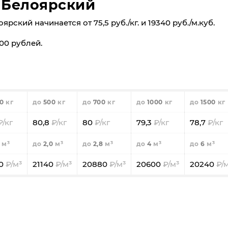
в Белоярский
ский начинается от 75,5 руб./кг. и 19340 руб./м.куб.
00 рублей.
0
500
700
1000
1500
80,8
80
79,3
78,7
2,0
2,8
4
6
80
21140
20880
20600
20240