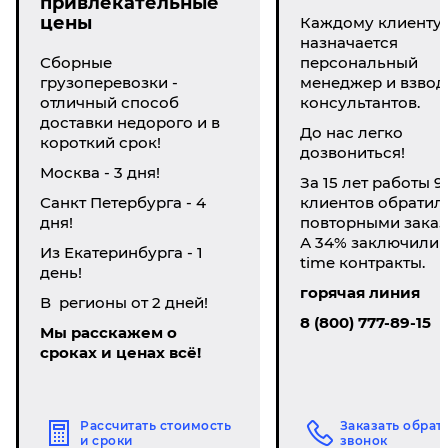
привлекательные
цены
Каждому клиенту
назначается
Сборные
персональный
грузоперевозки -
менеджер и взвод
отличный способ
консультантов.
доставки недорого и в
До нас легко
короткий срок!
дозвониться!
Москва - 3 дня!
За 15 лет работы 9
Санкт Петербурга - 4
клиентов обратил
дня!
повторными заказ
А 34% заключили li
Из Екатеринбурга - 1
time контракты.
день!
горячая линия
В регионы от 2 дней!
8 (800) 777-89-15
Мы расскажем о
сроках и ценах всё!
Рассчитать стоимость
Заказать обрат
и сроки
звонок