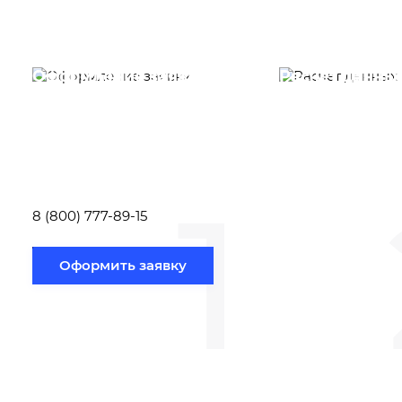
Оформление заявки
Расчет данны
Вам необходимо
Наши специалист
заполнить форму заявки,
течение несколь
или позвонить по номеру
выполняют расч
телефона указанному
стоимости
ниже.
транспортировки
1
Новосибирск по
вам направлению
8 (800) 777-89-15
Оформить заявку