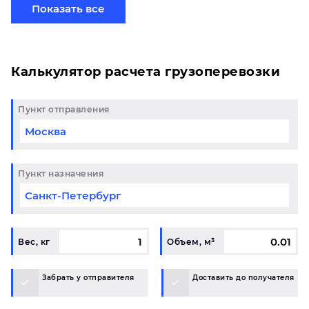
хотите отправить свой груз сборной партией по
Показать все
готовому маршруту в Санкт-Петербург и у вас
возникли вопросы, свяжитесь с нашим
специалистом на терминале.
Калькулятор расчета грузоперевозки
Пункт отправления
Пункт назначения
Вес, кг
Объем, м³
Забрать у отправителя
Доставить до получателя