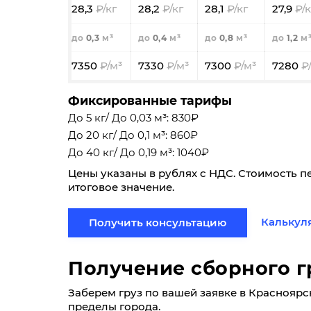
28,3
28,2
28,1
27,9
0,3
0,4
0,8
1,2
7350
7330
7300
7280
Фиксированные тарифы
До 5 кг/ До 0,03 м³: 830₽
До 20 кг/ До 0,1 м³: 860₽
До 40 кг/ До 0,19 м³: 1040₽
Цены указаны в рублях с НДС. Стоимость п
итоговое значение.
Калькул
Получить консультацию
Получение сборного г
Заберем груз по вашей заявке в Красноярске 
пределы города.