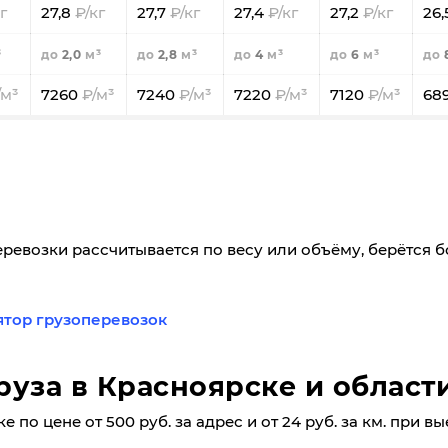
27,8
27,7
27,4
27,2
26
2,0
2,8
4
6
7260
7240
7220
7120
68
еревозки рассчитывается по весу или объёму, берётся 
ятор грузоперевозок
руза в Красноярске и област
по цене от 500 руб. за адрес и от 24 руб. за км. при вы