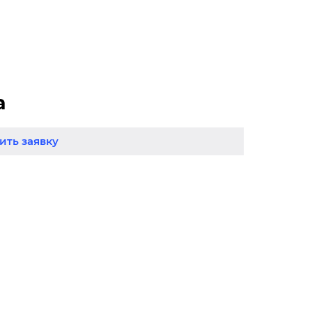
а
ть заявку