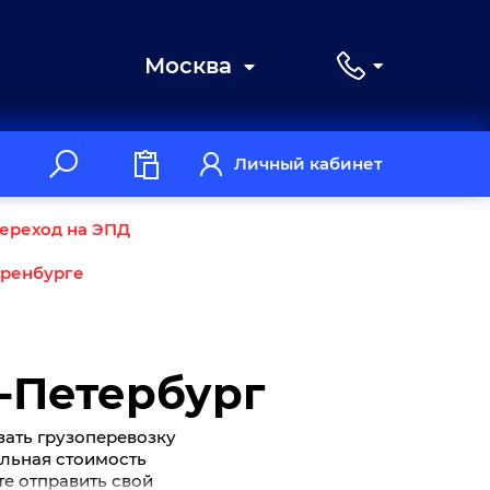
Москва
Личный кабинет
ереход на ЭПД
Оренбурге
т-Петербург
зать грузоперевозку
мальная стоимость
те отправить свой