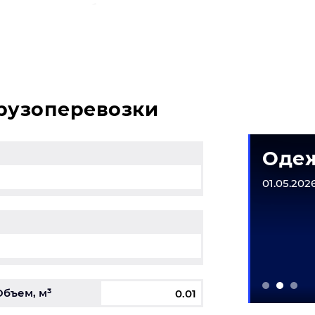
у в Санкт-Петербург и у вас возникли вопросы, свяжит
грузоперевозки
матическое
Одеж
рудование
01.05.2026
6-31.12.2026
Объем, м³