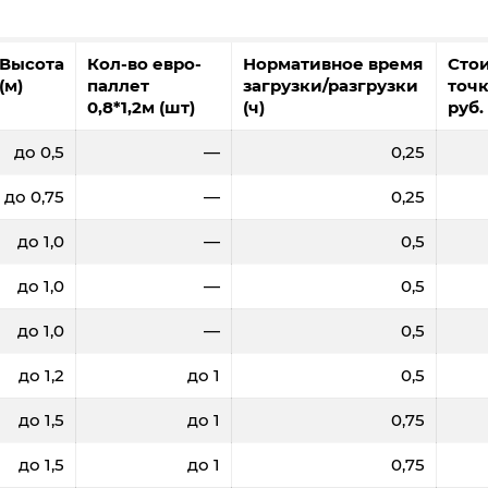
Высота
Кол-во евро-
Нормативное время
Сто
(м)
паллет
загрузки/разгрузки
точк
0,8*1,2м (шт)
(ч)
руб.
до 0,5
—
0,25
до 0,75
—
0,25
до 1,0
—
0,5
до 1,0
—
0,5
до 1,0
—
0,5
до 1,2
до 1
0,5
до 1,5
до 1
0,75
до 1,5
до 1
0,75