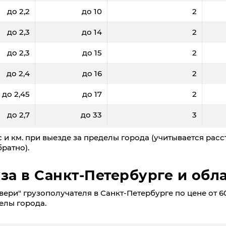
до 2,2
до 10
2
до 2,3
до 14
2
до 2,3
до 15
2
до 2,4
до 16
2
до 2,45
до 17
2
до 2,7
до 33
3
 и км. при выезде за пределы города (учитывается расс
ратно).
за в Санкт-Петербурге и обл
ери" грузополучателя в Санкт-Петербурге по цене от 60
делы города.