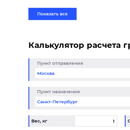
груз сборной партией по готовому маршрут
специалистом на терминале.
Показать все
Калькулятор расчета 
Пункт отправления
да до 25% из
Кли
итогоска в
обо
снодар
01.05.202
Пункт назначения
6-31.12.2026
Вес, кг