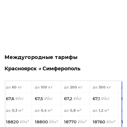
Междугородные тарифы
Красноярск
Симферополь
60
100
200
300
67,6
67,5
67,2
67,1
65
0,3
0,4
0,8
1,2
18820
18800
18770
18760
18