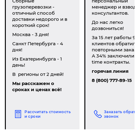
Сборные
персональный
грузоперевозки -
менеджер и взвод
отличный способ
консультантов.
доставки недорого и в
До нас легко
короткий срок!
дозвониться!
Москва - 3 дня!
За 15 лет работы 9
Санкт Петербурга - 4
клиентов обратил
дня!
повторными заказ
А 34% заключили li
Из Екатеринбурга - 1
time контракты.
день!
горячая линия
В регионы от 2 дней!
8 (800) 777-89-15
Мы расскажем о
сроках и ценах всё!
Рассчитать стоимость
Заказать обрат
и сроки
звонок