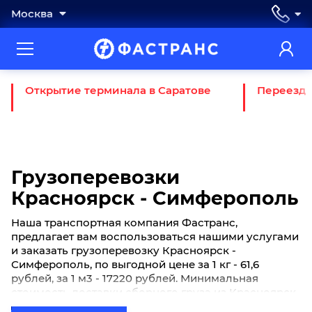
Москва
Открытие терминала в Саратове
Переезд 
Грузоперевозки
Красноярск - Симферополь
Наша транспортная компания Фастранс,
предлагает вам воспользоваться нашими услугами
и заказать грузоперевозку Красноярск -
Симферополь, по выгодной цене за 1 кг - 61,6
рублей, за 1 м3 - 17220 рублей. Минимальная
стоимость доставки сборного груза из Красноярск
в Симферополь начинается от 930 рублей. Если вы