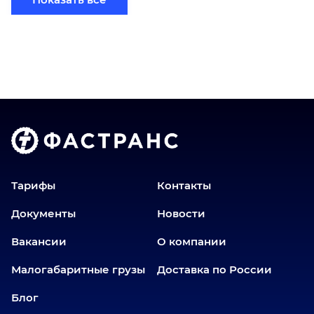
Бийск
Братск
Верхний Уфалей
Владимир
Волгоград
Голышманово
Донецк
Екатеринбург
Еманжелинск
Тарифы
Контакты
Еткуль
Документы
Новости
Заводоуковск
Вакансии
О компании
Златоуст
Иваново
Малогабаритные грузы
Доставка по России
Иркутск
Блог
Ишим