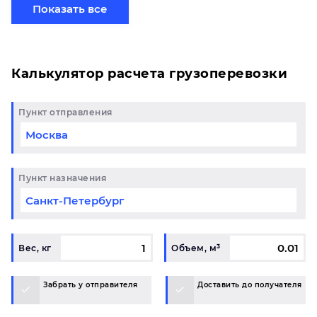
хотите отправить свой груз сборной партией по
Показать все
готовому маршруту в Симферополь и у вас
возникли вопросы, свяжитесь с нашим
специалистом на терминале.
Калькулятор расчета грузоперевозки
Пункт отправления
Пункт назначения
Вес, кг
Объем, м³
Забрать у отправителя
Доставить до получателя