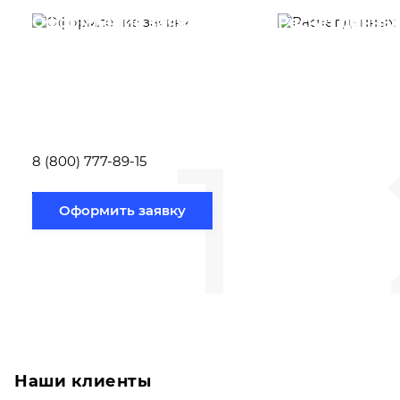
Оформление заявки
Расчет данны
Вам необходимо
Наши специалист
заполнить форму заявки,
течение несколь
или позвонить по номеру
выполняют расч
телефона указанному
стоимости
ниже.
транспортировки
1
Новосибирск по
вам направлению
8 (800) 777-89-15
Оформить заявку
Наши клиенты