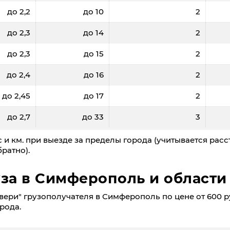
до 2,2
до 10
2
до 2,3
до 14
2
до 2,3
до 15
2
до 2,4
до 16
2
до 2,45
до 17
2
до 2,7
до 33
3
 и км. при выезде за пределы города (учитывается расс
ратно).
уза в Симферополь и области
вери" грузополучателя в Симферополь по цене от 600 ру
орода.