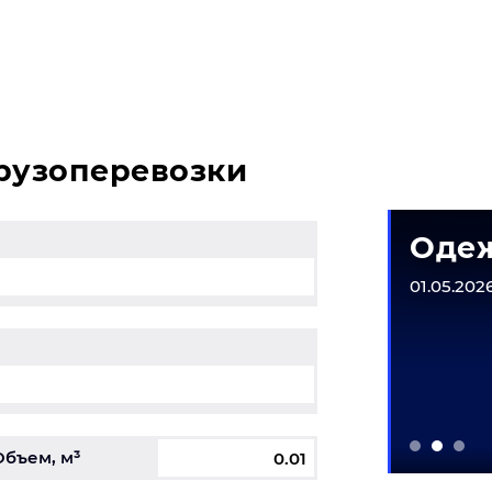
оль и у вас возникли вопросы, свяжитесь с нашим спе
грузоперевозки
матическое
Одеж
рудование
01.05.2026
6-31.12.2026
Объем, м³