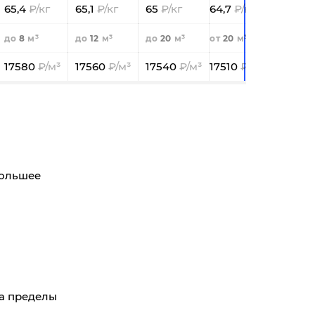
65,4
65,1
65
64,7
8
12
20
20
17580
17560
17540
17510
большее
за пределы