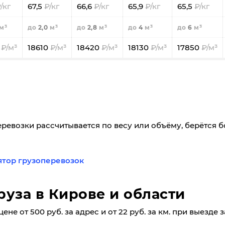
67,5
66,6
65,9
65,5
2,0
2,8
4
6
0
18610
18420
18130
17850
еревозки рассчитывается по весу или объёму, берётся 
ятор грузоперевозок
руза в Кирове и области
не от 500 руб. за адрес и от 22 руб. за км. при выезде 