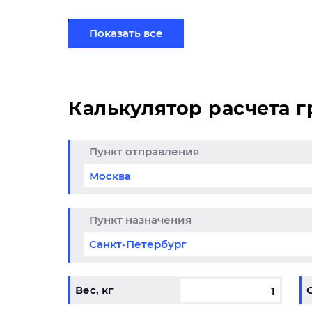
партией по готовому маршруту в Симфероп
терминале.
Показать все
Калькулятор расчета 
Пункт отправления
да до 25% из
Кли
итогоска в
обо
снодар
01.05.202
Пункт назначения
6-31.12.2026
Вес, кг