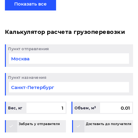
хотите отправить свой груз сборной партией по
Показать все
готовому маршруту в Симферополь и у вас
возникли вопросы, свяжитесь с нашим
специалистом на терминале.
Калькулятор расчета грузоперевозки
Пункт отправления
Пункт назначения
Вес, кг
Объем, м³
Забрать у отправителя
Доставить до получателя