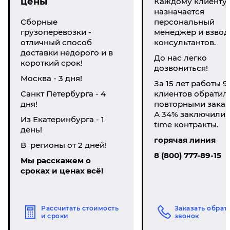
цены
Каждому клиенту
назначается
Сборные
персональный
грузоперевозки -
менеджер и взвод
отличный способ
консультантов.
доставки недорого и в
До нас легко
короткий срок!
дозвониться!
Москва - 3 дня!
За 15 лет работы 9
Санкт Петербурга - 4
клиентов обратил
дня!
повторными заказ
А 34% заключили li
Из Екатеринбурга - 1
time контракты.
день!
горячая линия
В регионы от 2 дней!
8 (800) 777-89-15
Мы расскажем о
сроках и ценах всё!
Рассчитать стоимость
Заказать обрат
и сроки
звонок