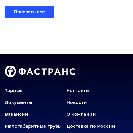
Березники
Показать все
Бийск
Братск
Верхний Уфалей
Владимир
Волгоград
Голышманово
Донецк
Екатеринбург
Еманжелинск
Тарифы
Контакты
Еткуль
Документы
Новости
Заводоуковск
Вакансии
О компании
Златоуст
Иваново
Малогабаритные грузы
Доставка по России