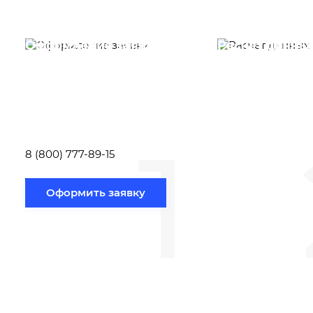
Оформление заявки
Расчет данны
Вам необходимо
Наши специалист
заполнить форму заявки,
течение несколь
или позвонить по номеру
выполняют расч
телефона указанному
стоимости
ниже.
транспортировки
1
Новосибирск по
вам направлению
8 (800) 777-89-15
Оформить заявку