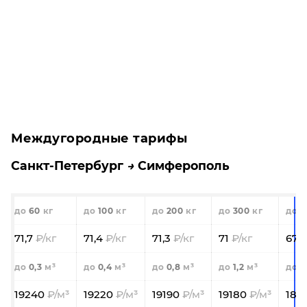
Междугородные тарифы
Санкт-Петербург
Симферополь
60
100
200
300
5
71,7
71,4
71,3
71
67,
0,3
0,4
0,8
1,2
2
19240
19220
19190
19180
183