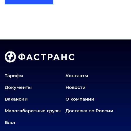
Бийск
Братск
Верхний Уфалей
Владимир
Волгоград
Голышманово
Донецк
Екатеринбург
Еманжелинск
Тарифы
Контакты
Еткуль
Документы
Новости
Заводоуковск
Вакансии
О компании
Златоуст
Иваново
Малогабаритные грузы
Доставка по России
Иркутск
Блог
Ишим