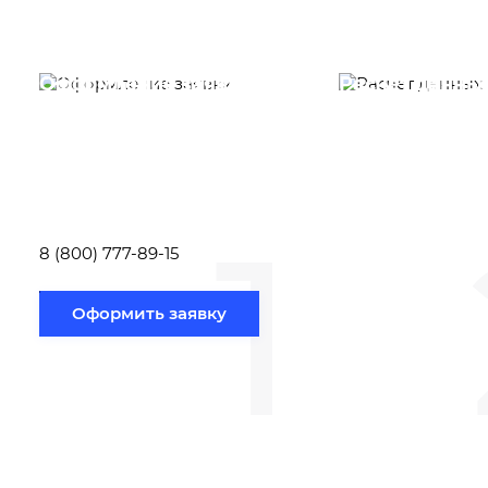
Оформление заявки
Расчет данны
Вам необходимо
Наши специалист
заполнить форму заявки,
течение несколь
или позвонить по номеру
выполняют расч
телефона указанному
стоимости
ниже.
транспортировки
1
Новосибирск по
вам направлению
8 (800) 777-89-15
Оформить заявку