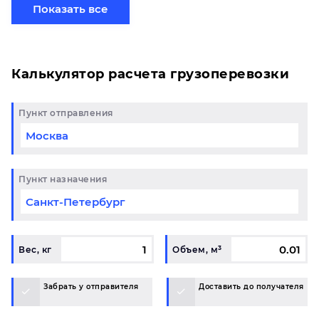
свой груз сборной партией по готовому маршруту
Показать все
в Йошкар-Ола и у вас возникли вопросы,
свяжитесь с нашим специалистом на терминале.
Калькулятор расчета грузоперевозки
Пункт отправления
Пункт назначения
Вес, кг
Объем, м³
Забрать у отправителя
Доставить до получателя