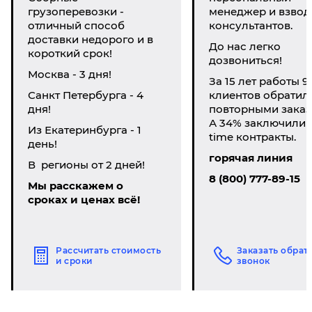
грузоперевозки -
менеджер и взвод
отличный способ
консультантов.
доставки недорого и в
До нас легко
короткий срок!
дозвониться!
Москва - 3 дня!
За 15 лет работы 9
Санкт Петербурга - 4
клиентов обратил
дня!
повторными заказ
А 34% заключили li
Из Екатеринбурга - 1
time контракты.
день!
горячая линия
В регионы от 2 дней!
8 (800) 777-89-15
Мы расскажем о
сроках и ценах всё!
Рассчитать стоимость
Заказать обрат
и сроки
звонок