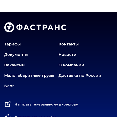
Владимир
Волгоград
Голышманово
Донецк
Екатеринбург
Еманжелинск
Тарифы
Контакты
Еткуль
Документы
Новости
Заводоуковск
Вакансии
О компании
Златоуст
Иваново
Малогабаритные грузы
Доставка по России
Иркутск
Блог
Ишим
Казань
Написать генеральному директору
Калининград
Карабаш