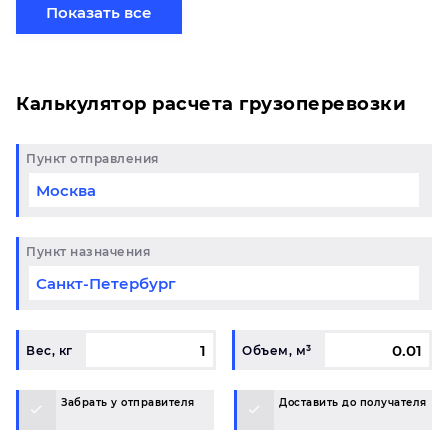
партией по готовому маршруту в Йошкар-Ола и у
Показать все
вас возникли вопросы, свяжитесь с нашим
специалистом на терминале.
Калькулятор расчета грузоперевозки
Пункт отправления
Пункт назначения
Вес, кг
Объем, м³
Забрать у отправителя
Доставить до получателя