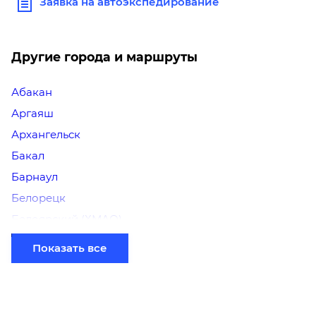
Заявка на автоэкспедирование
Другие города и маршруты
Абакан
Аргаяш
Архангельск
Бакал
Барнаул
Белорецк
Белоярский (ХМАО)
Березники
Показать все
Бийск
Братск
Верхний Уфалей