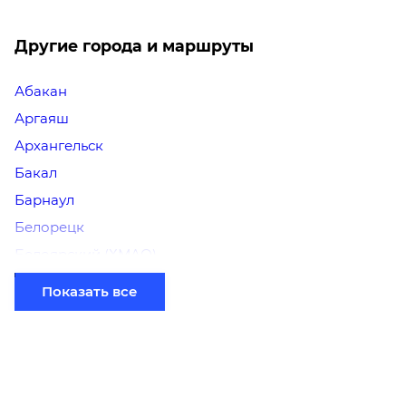
Другие города и маршруты
Абакан
Аргаяш
Архангельск
Бакал
Барнаул
Белорецк
Белоярский (ХМАО)
Березники
Показать все
Бийск
Братск
Верхний Уфалей
Владимир