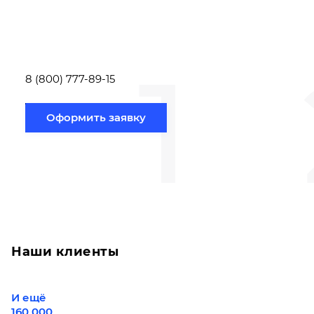
заполнить форму заявки,
течение несколь
или позвонить по номеру
выполняют расч
телефона указанному
стоимости
ниже.
транспортировки
1
Новосибирск по
вам направлению
8 (800) 777-89-15
Оформить заявку
Наши клиенты
И ещё
160 000