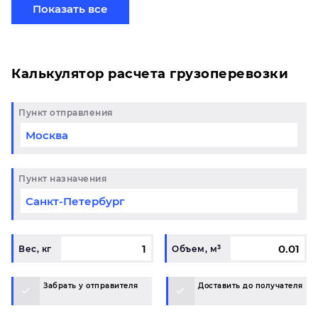
хотите отправить свой груз сборной партией по
Показать все
готовому маршруту в Симферополь и у вас
возникли вопросы, свяжитесь с нашим
специалистом на терминале.
Калькулятор расчета грузоперевозки
Пункт отправления
Пункт назначения
Вес, кг
Объем, м³
Забрать у отправителя
Доставить до получателя