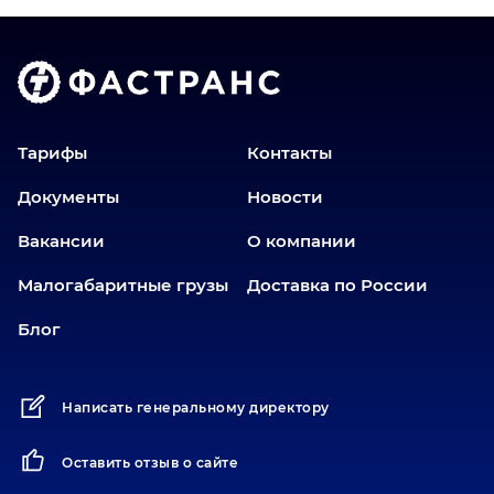
Волгоград
Голышманово
Донецк
Екатеринбург
Еманжелинск
Тарифы
Контакты
Еткуль
Документы
Новости
Заводоуковск
Вакансии
О компании
Златоуст
Иваново
Малогабаритные грузы
Доставка по России
Иркутск
Блог
Ишим
Йошкар-Ола
Написать генеральному директору
Казань
Калининград
Оставить отзыв о сайте
Карабаш