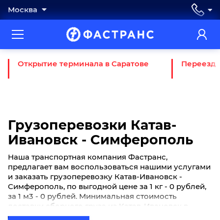
Москва
Открытие терминала в Саратове
Переезд 
Грузоперевозки Катав-
Ивановск - Симферополь
Наша транспортная компания Фастранс,
предлагает вам воспользоваться нашими услугами
и заказать грузоперевозку Катав-Ивановск -
Симферополь, по выгодной цене за 1 кг - 0 рублей,
за 1 м3 - 0 рублей. Минимальная стоимость
доставки сборного груза из Катав-Ивановск в
Симферополь начинается от 0 рублей. Если вы