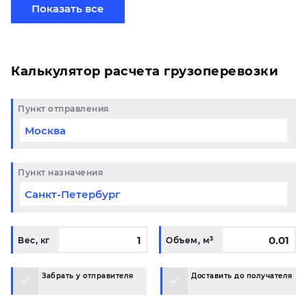
хотите отправить свой груз сборной партией по
Показать все
готовому маршруту в Симферополь и у вас
возникли вопросы, свяжитесь с нашим
специалистом на терминале.
Калькулятор расчета грузоперевозки
Пункт отправления
Пункт назначения
Вес, кг
Объем, м³
Забрать у отправителя
Доставить до получателя