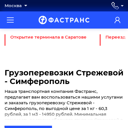
Москва
Открытие терминала в Саратове
Переезд 
Грузоперевозки Стрежевой
- Симферополь
Наша транспортная компания Фастранс,
предлагает вам воспользоваться нашими услугами
и заказать грузоперевозку Стрежевой -
Симферополь, по выгодной цене за 1 кг - 60,3
рублей, за 1 м3 - 14950 рублей. Минимальная
стоимость доставки сборного груза из Стрежевой в
Симферополь начинается от 1300 рублей. Если вы