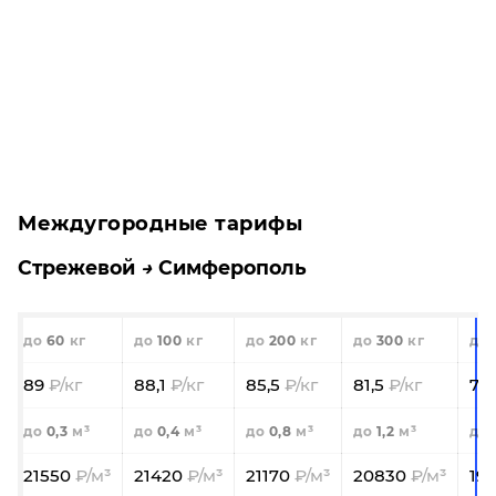
Междугородные тарифы
Стрежевой
Симферополь
60
100
200
300
89
88,1
85,5
81,5
74
0,3
0,4
0,8
1,2
21550
21420
21170
20830
19