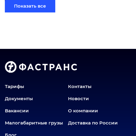
Березники
Показать все
Бийск
Братск
Верхний Уфалей
Владимир
Волгоград
Голышманово
Донецк
Екатеринбург
Еманжелинск
Тарифы
Контакты
Еткуль
Документы
Новости
Заводоуковск
Вакансии
О компании
Златоуст
Иваново
Малогабаритные грузы
Доставка по России
Иркутск
Блог