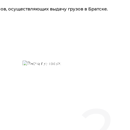
ов, осуществляющих выдачу грузов в Братске.
Расчет данных
Наши специалисты, в течение
нескольких минут выполняют
расчет стоимости транспортировки
в Новосибирск по нужному вам
2
направлению.