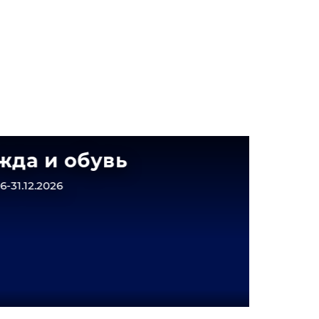
да и обувь
Выго
Магн
-31.12.2026
Крас
01.01.2026