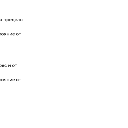
 за пределы
тояние от
рес и от
тояние от