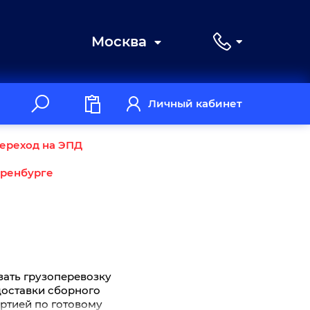
Москва
Личный кабинет
ереход на ЭПД
Оренбурге
зать грузоперевозку
 доставки сборного
артией по готовому