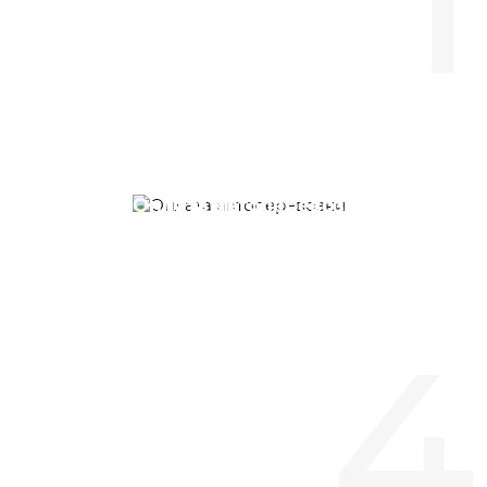
Оплата автоперевозки
Происходит обсуждение
коммерческого предложения,
подписывается договор,
выставляется счет клиенту на
4
оплату услуг.