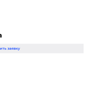
а
ть заявку