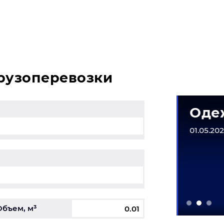
сы, свяжитесь с нашим специалистом на терминале.
грузоперевозки
матическое
Одеж
рудование
01.05.2026
6-31.12.2026
Объем, м³