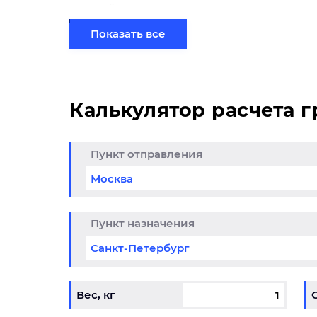
партией по готовому маршруту в Тольятти 
Показать все
Калькулятор расчета 
Пункт отправления
да до 25% из
Кли
итогоска в
обо
снодар
01.05.202
Пункт назначения
6-31.12.2026
Вес, кг