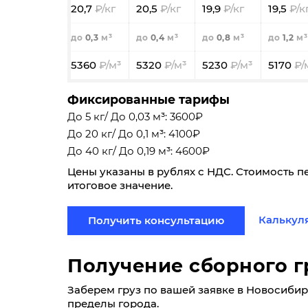
20,7
20,5
19,9
19,5
0,3
0,4
0,8
1,2
5360
5320
5230
5170
Фиксированные тарифы
До 5 кг/ До 0,03 м³: 3600₽
До 20 кг/ До 0,1 м³: 4100₽
До 40 кг/ До 0,19 м³: 4600₽
Цены указаны в рублях с НДС. Стоимость п
итоговое значение.
Калькул
Получить консультацию
Получение сборного г
Заберем груз по вашей заявке в Новосибирск
пределы города.