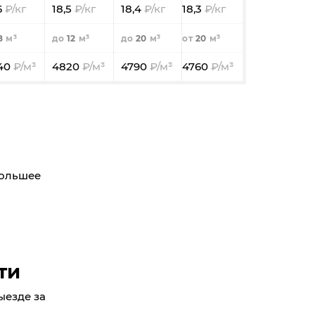
6
18,5
18,4
18,3
8
12
20
20
40
4820
4790
4760
большее
ти
ыезде за