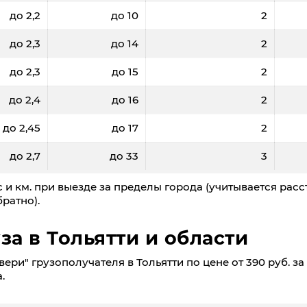
до 2,2
до 10
2
до 2,3
до 14
2
до 2,3
до 15
2
до 2,4
до 16
2
до 2,45
до 17
2
до 2,7
до 33
3
 и км. при выезде за пределы города (учитывается расс
ратно).
за в Тольятти и области
ри" грузополучателя в Тольятти по цене от 390 руб. за 
.