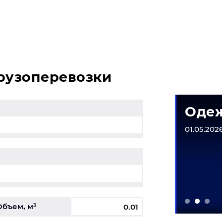
и у вас возникли вопросы, свяжитесь с нашим специали
грузоперевозки
матическое
Одеж
рудование
01.05.2026
6-31.12.2026
Объем, м³