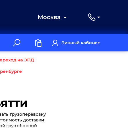
Москва
Личный кабинет
ереход на ЭПД
Оренбурге
ьятти
зать грузоперевозку
 стоимость доставки
вой груз сборной