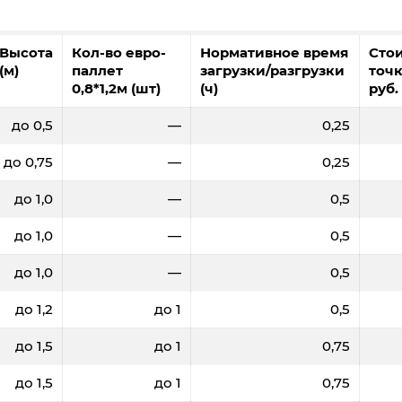
Высота
Кол-во евро-
Нормативное время
Сто
(м)
паллет
загрузки/разгрузки
точк
0,8*1,2м (шт)
(ч)
руб.
до 0,5
—
0,25
до 0,75
—
0,25
до 1,0
—
0,5
до 1,0
—
0,5
до 1,0
—
0,5
до 1,2
до 1
0,5
до 1,5
до 1
0,75
до 1,5
до 1
0,75