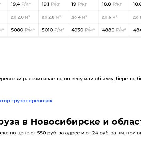
19,4
19,1
19
18,8
18,
2,0
2,8
4
6
5080
5010
4930
4880
48
еревозки рассчитывается по весу или объёму, берётся 
ятор грузоперевозок
руза в Новосибирске и облас
е по цене от 550 руб. за адрес и от 24 руб. за км. при в