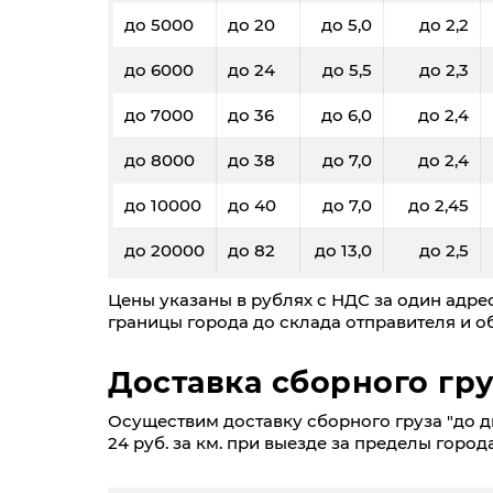
до 5000
до 20
до 5,0
до 2,2
до 6000
до 24
до 5,5
до 2,3
до 7000
до 36
до 6,0
до 2,4
до 8000
до 38
до 7,0
до 2,4
до 10000
до 40
до 7,0
до 2,45
до 20000
до 82
до 13,0
до 2,5
Цены указаны в рублях с НДС за один адрес
границы города до склада отправителя и об
Доставка сборного гру
Осуществим доставку сборного груза "до две
24 руб. за км. при выезде за пределы города