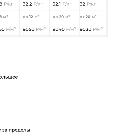
,8
32,2
32,1
32
8
12
20
20
60
9050
9040
9030
большее
де за пределы