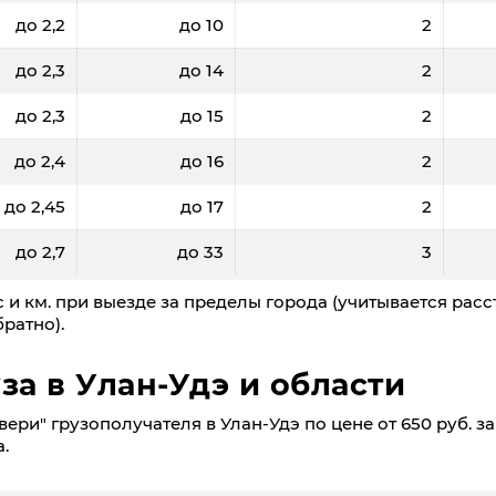
до 2,2
до 10
2
до 2,3
до 14
2
до 2,3
до 15
2
до 2,4
до 16
2
до 2,45
до 17
2
до 2,7
до 33
3
 и км. при выезде за пределы города (учитывается расс
ратно).
за в Улан-Удэ и области
ри" грузополучателя в Улан-Удэ по цене от 650 руб. за
.