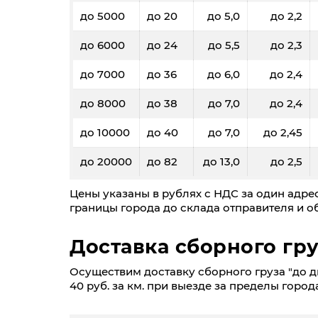
до 5000
до 20
до 5,0
до 2,2
до 6000
до 24
до 5,5
до 2,3
до 7000
до 36
до 6,0
до 2,4
до 8000
до 38
до 7,0
до 2,4
до 10000
до 40
до 7,0
до 2,45
до 20000
до 82
до 13,0
до 2,5
Цены указаны в рублях с НДС за один адрес
границы города до склада отправителя и об
Доставка сборного гру
Осуществим доставку сборного груза "до две
40 руб. за км. при выезде за пределы города