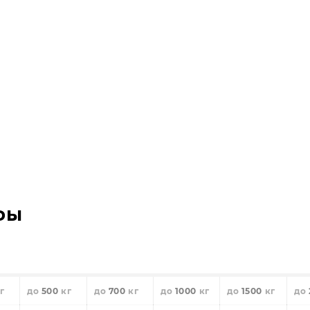
фы
500
700
1000
1500