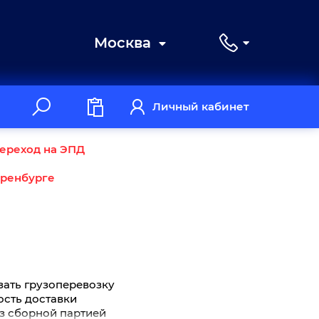
Москва
Личный кабинет
ереход на ЭПД
Оренбурге
зать грузоперевозку
мость доставки
уз сборной партией