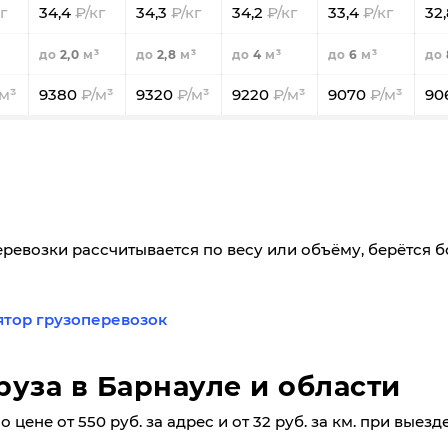
34,4
34,3
34,2
33,4
32
2,0
2,8
4
6
9380
9320
9220
9070
90
еревозки рассчитывается по весу или объёму, берётся 
ятор грузоперевозок
руза в Барнауле и области
 цене от 550 руб. за адрес и от 32 руб. за км. при выез