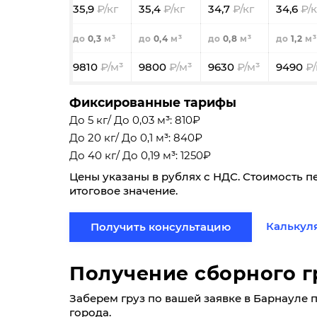
35,9
35,4
34,7
34,6
0,3
0,4
0,8
1,2
9810
9800
9630
9490
Фиксированные тарифы
До 5 кг/ До 0,03 м³: 810₽
До 20 кг/ До 0,1 м³: 840₽
До 40 кг/ До 0,19 м³: 1250₽
Цены указаны в рублях с НДС. Стоимость п
итоговое значение.
Калькул
Получить консультацию
Получение сборного г
Заберем груз по вашей заявке в Барнауле по
города.