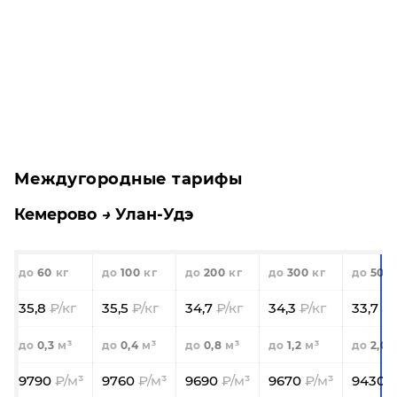
Междугородные тарифы
Кемерово
Улан-Удэ
60
100
200
300
500
35,8
35,5
34,7
34,3
33,7
0,3
0,4
0,8
1,2
2,0
9790
9760
9690
9670
9430