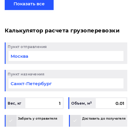
сборной партией по готовому маршруту в Улан-Удэ
Показать все
и у вас возникли вопросы, свяжитесь с нашим
специалистом на терминале.
Калькулятор расчета грузоперевозки
Пункт отправления
Пункт назначения
Вес, кг
Объем, м³
Забрать у отправителя
Доставить до получателя