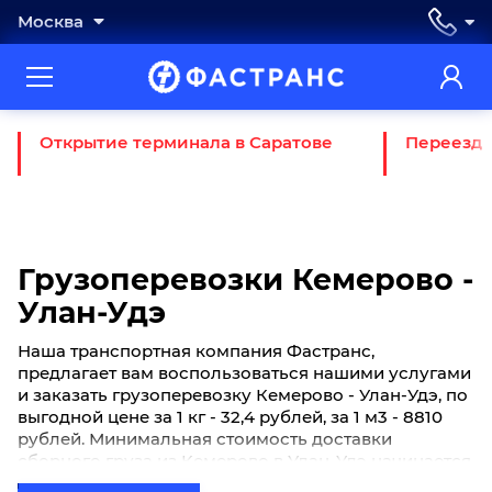
Москва
Открытие терминала в Саратове
Переезд 
Грузоперевозки Кемерово -
Улан-Удэ
Наша транспортная компания Фастранс,
предлагает вам воспользоваться нашими услугами
и заказать грузоперевозку Кемерово - Улан-Удэ, по
выгодной цене за 1 кг - 32,4 рублей, за 1 м3 - 8810
рублей. Минимальная стоимость доставки
сборного груза из Кемерово в Улан-Удэ начинается
от 750 рублей. Если вы хотите отправить свой груз