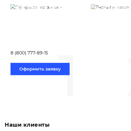
Оформление заявки
Расчет данны
Вам необходимо
Наши специалист
заполнить форму заявки,
течение несколь
или позвонить по номеру
выполняют расч
телефона указанному
стоимости
ниже.
транспортировки
1
Новосибирск по
вам направлению
8 (800) 777-89-15
Оформить заявку
Наши клиенты