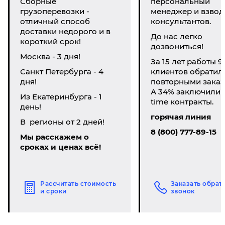
Сборные
персональный
грузоперевозки -
менеджер и взвод
отличный способ
консультантов.
доставки недорого и в
До нас легко
короткий срок!
дозвониться!
Москва - 3 дня!
За 15 лет работы 9
Санкт Петербурга - 4
клиентов обратил
дня!
повторными заказ
А 34% заключили li
Из Екатеринбурга - 1
time контракты.
день!
горячая линия
В регионы от 2 дней!
8 (800) 777-89-15
Мы расскажем о
сроках и ценах всё!
Рассчитать стоимость
Заказать обрат
и сроки
звонок