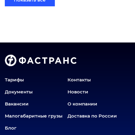
Бийск
Братск
Верхний Уфалей
Владимир
Волгоград
Голышманово
Донецк
Екатеринбург
Еманжелинск
Тарифы
Контакты
Еткуль
Документы
Новости
Заводоуковск
Вакансии
О компании
Златоуст
Иваново
Малогабаритные грузы
Доставка по России
Иркутск
Блог
Ишим