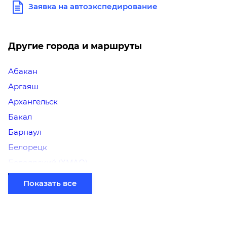
Заявка на автоэкспедирование
Другие города и маршруты
Абакан
Аргаяш
Архангельск
Бакал
Барнаул
Белорецк
Белоярский (ХМАО)
Березники
Показать все
Бийск
Братск
Верхний Уфалей