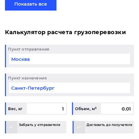
хотите отправить свой груз сборной партией по
Показать все
готовому маршруту в Южноуральск и у вас
возникли вопросы, свяжитесь с нашим
специалистом на терминале.
Калькулятор расчета грузоперевозки
Пункт отправления
Пункт назначения
Вес, кг
Объем, м³
Забрать у отправителя
Доставить до получателя