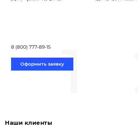
Вам необходимо
Наши специалист
заполнить форму заявки,
течение несколь
или позвонить по номеру
выполняют расч
телефона указанному
стоимости
ниже.
транспортировки
1
Новосибирск по
вам направлению
8 (800) 777-89-15
Оформить заявку
Наши клиенты