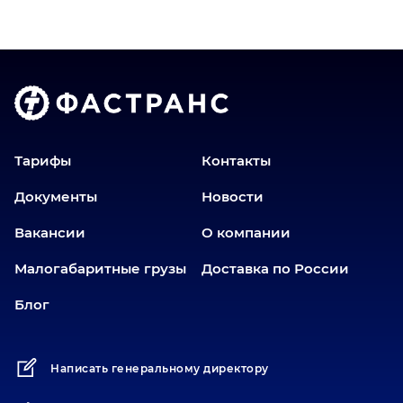
Владимир
Волгоград
Голышманово
Донецк
Екатеринбург
Еманжелинск
Тарифы
Контакты
Еткуль
Документы
Новости
Заводоуковск
Вакансии
О компании
Златоуст
Иваново
Малогабаритные грузы
Доставка по России
Иркутск
Блог
Ишим
Йошкар-Ола
Написать генеральному директору
Казань
Калининград