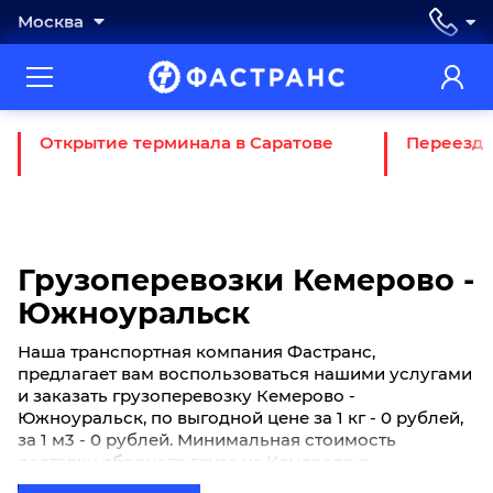
Москва
Открытие терминала в Саратове
Переезд 
Грузоперевозки Кемерово -
Южноуральск
Наша транспортная компания Фастранс,
предлагает вам воспользоваться нашими услугами
и заказать грузоперевозку Кемерово -
Южноуральск, по выгодной цене за 1 кг - 0 рублей,
за 1 м3 - 0 рублей. Минимальная стоимость
доставки сборного груза из Кемерово в
Южноуральск начинается от 0 рублей. Если вы