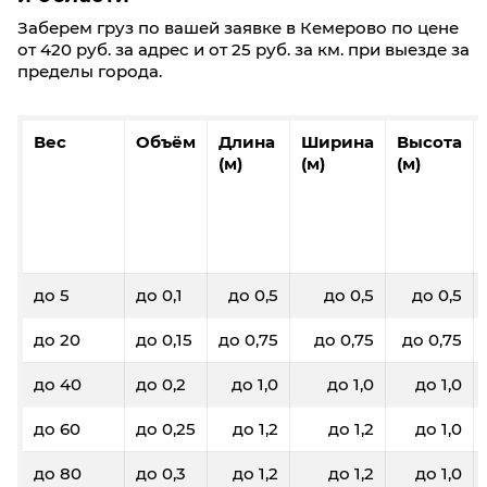
Заберем груз по вашей заявке в Кемерово по цене
от 420 руб. за адрес и от 25 руб. за км. при выезде за
пределы города.
Вес
Объём
Длина
Ширина
Высота
(м)
(м)
(м)
до 5
до 0,1
до 0,5
до 0,5
до 0,5
до 20
до 0,15
до 0,75
до 0,75
до 0,75
до 40
до 0,2
до 1,0
до 1,0
до 1,0
до 60
до 0,25
до 1,2
до 1,2
до 1,0
до 80
до 0,3
до 1,2
до 1,2
до 1,0