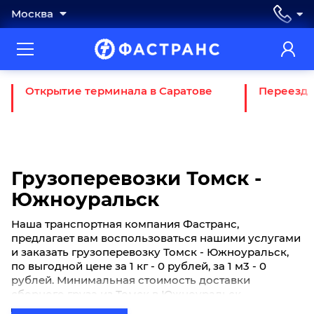
Москва
Открытие терминала в Саратове
Переезд 
Грузоперевозки Томск -
Южноуральск
Наша транспортная компания Фастранс,
предлагает вам воспользоваться нашими услугами
и заказать грузоперевозку Томск - Южноуральск,
по выгодной цене за 1 кг - 0 рублей, за 1 м3 - 0
рублей. Минимальная стоимость доставки
сборного груза из Томск в Южноуральск
начинается от 0 рублей. Если вы хотите отправить