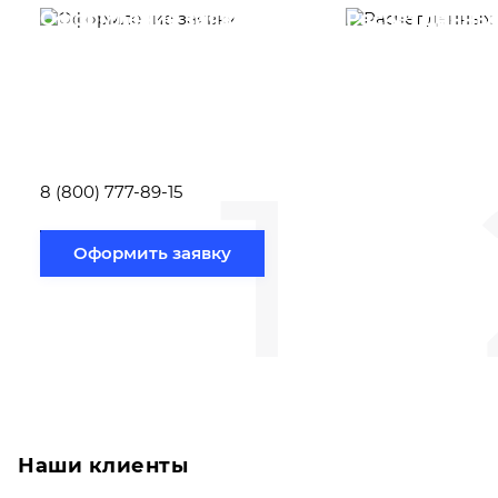
Оформление заявки
Расчет данны
Вам необходимо
Наши специалист
заполнить форму заявки,
течение несколь
или позвонить по номеру
выполняют расч
телефона указанному
стоимости
ниже.
транспортировки
1
Новосибирск по
вам направлению
8 (800) 777-89-15
Оформить заявку
Наши клиенты