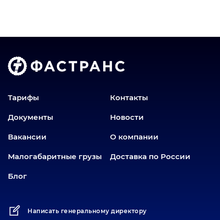
Верхний Уфалей
Владимир
Волгоград
Голышманово
Донецк
Екатеринбург
Еманжелинск
Тарифы
Контакты
Еткуль
Документы
Новости
Заводоуковск
Вакансии
О компании
Златоуст
Иваново
Малогабаритные грузы
Доставка по России
Иркутск
Блог
Ишим
Йошкар-Ола
Написать генеральному директору
Казань