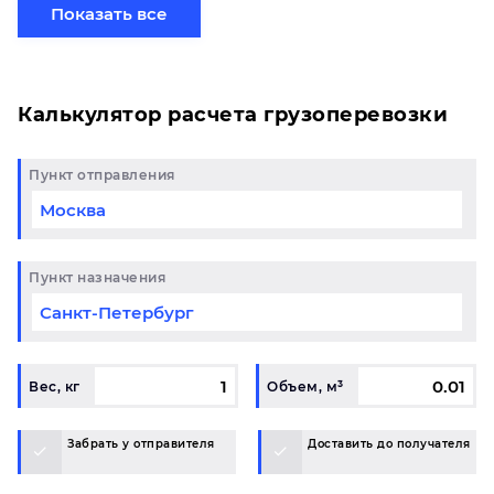
свой груз сборной партией по готовому маршруту
Показать все
в Южноуральск и у вас возникли вопросы,
свяжитесь с нашим специалистом на терминале.
Калькулятор расчета грузоперевозки
Пункт отправления
Пункт назначения
Вес, кг
Объем, м³
Забрать у отправителя
Доставить до получателя