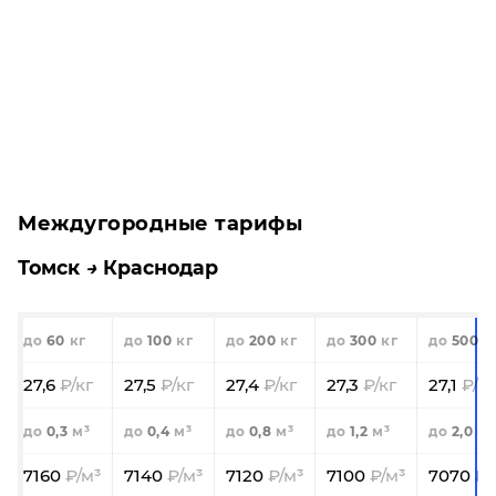
Междугородные тарифы
Томск
Краснодар
60
100
200
300
500
27,6
27,5
27,4
27,3
27,1
0,3
0,4
0,8
1,2
2,0
7160
7140
7120
7100
7070