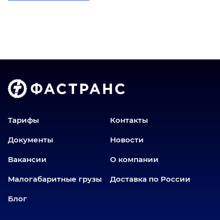
Братск
Верхний Уфалей
Владимир
Волгоград
Голышманово
Донецк
Екатеринбург
Еманжелинск
Тарифы
Контакты
Еткуль
Документы
Новости
Заводоуковск
Вакансии
О компании
Златоуст
Иваново
Малогабаритные грузы
Доставка по России
Иркутск
Блог
Ишим