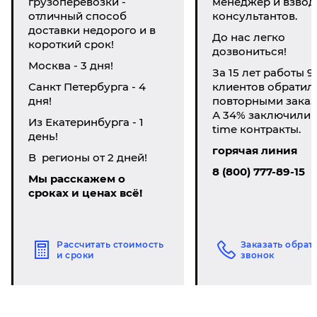
грузоперевозки -
менеджер и взвод
отличный способ
консультантов.
доставки недорого и в
До нас легко
короткий срок!
дозвониться!
Москва - 3 дня!
За 15 лет работы 9
Санкт Петербурга - 4
клиентов обратил
дня!
повторными заказ
А 34% заключили li
Из Екатеринбурга - 1
time контракты.
день!
горячая линия
В регионы от 2 дней!
8 (800) 777-89-15
Мы расскажем о
сроках и ценах всё!
Рассчитать стоимость
Заказать обрат
и сроки
звонок