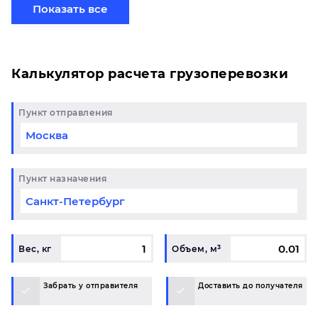
сборной партией по готовому маршруту
Показать все
в Краснодар и у вас возникли вопросы, свяжитесь
с нашим специалистом на терминале.
Калькулятор расчета грузоперевозки
Пункт отправления
Пункт назначения
Вес, кг
Объем, м³
Забрать у отправителя
Доставить до получателя