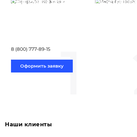
Оформление заявки
Расчет данны
Вам необходимо
Наши специалист
заполнить форму заявки,
течение несколь
или позвонить по номеру
выполняют расч
телефона указанному
стоимости
ниже.
транспортировки
1
Новосибирск по
вам направлению
8 (800) 777-89-15
Оформить заявку
Наши клиенты