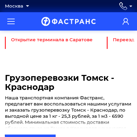
Москва
Открытие терминала в Саратове
Переезд 
Грузоперевозки Томск -
Краснодар
Наша транспортная компания Фастранс,
предлагает вам воспользоваться нашими услугами
и заказать грузоперевозку Томск - Краснодар, по
выгодной цене за 1 кг - 25,3 рублей, за 1 м3 - 6590
рублей. Минимальная стоимость доставки
сборного груза из Томск в Краснодар начинается
от 650 рублей. Если вы хотите отправить свой груз