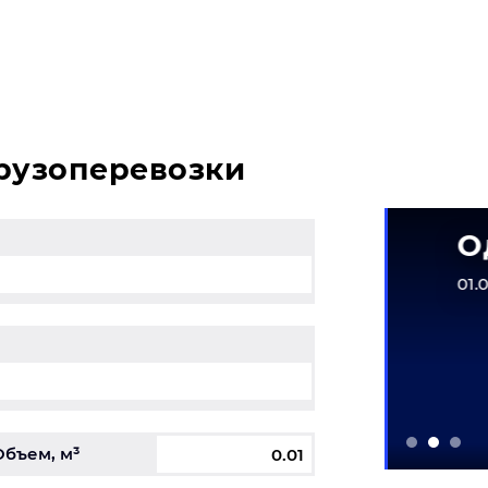
 и у вас возникли вопросы, свяжитесь с нашим специа
грузоперевозки
матическое
Одеж
рудование
01.05.2026
6-31.12.2026
Объем, м³