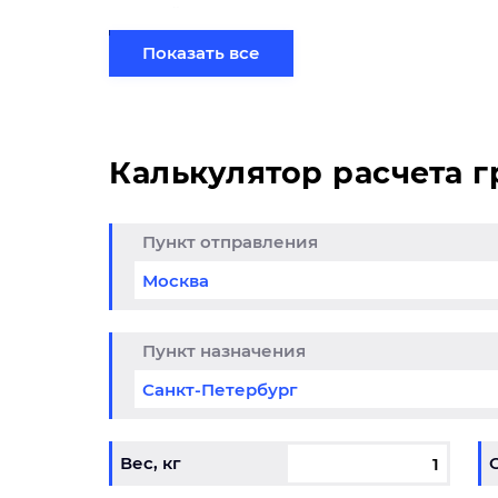
партией по готовому маршруту в Краснодар
терминале.
Показать все
Калькулятор расчета 
Пункт отправления
да до 25% из
Кли
итогоска в
обо
снодар
01.05.202
Пункт назначения
6-31.12.2026
Вес, кг