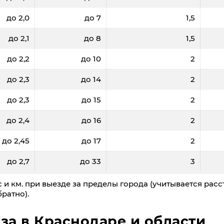
до 2,0
до 7
1,5
до 2,1
до 8
1,5
до 2,2
до 10
2
до 2,3
до 14
2
до 2,3
до 15
2
до 2,4
до 16
2
до 2,45
до 17
2
до 2,7
до 33
3
 и км. при выезде за пределы города (учитывается расс
ратно).
за в Краснодаре и области