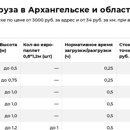
руза в Архангельске и облас
 по цене от 3000 руб. за адрес и от 34 руб. за км. при 
Высота
Кол-во евро-
Нормативное время
Сто
(м)
паллет
загрузки/разгрузки
точк
0,8*1,2м (шт)
(ч)
руб.
до 0,5
—
0,25
до 0,75
—
0,25
до 1,0
—
0,5
до 1,0
—
0,5
до 1,0
—
0,5
до 1,2
до 1
0,5