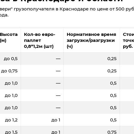
ери" грузополучателя в Краснодаре по цене от 500 руб.
ода.
Высота
Кол-во евро-
Нормативное время
Сто
(м)
паллет
загрузки/разгрузки
точк
0,8*1,2м (шт)
(ч)
руб.
до 0,5
—
0,25
до 0,75
—
0,25
до 1,0
—
0,5
до 1,0
—
0,5
до 1,0
—
0,5
до 1,2
до 1
0,5
до 1,5
до 1
0,75