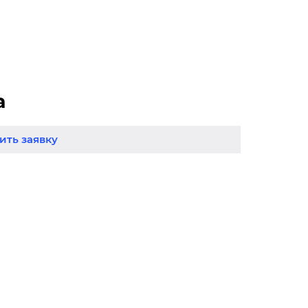
а
ть заявку