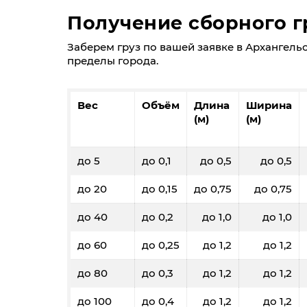
Получение сборного г
Заберем груз по вашей заявке в Архангельске
пределы города.
Вес
Объём
Длина
Ширина
(м)
(м)
до 5
до 0,1
до 0,5
до 0,5
до 20
до 0,15
до 0,75
до 0,75
до 40
до 0,2
до 1,0
до 1,0
до 60
до 0,25
до 1,2
до 1,2
до 80
до 0,3
до 1,2
до 1,2
до 100
до 0,4
до 1,2
до 1,2