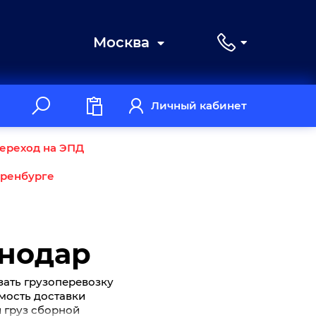
Москва
Личный кабинет
ереход на ЭПД
Оренбурге
снодар
зать грузоперевозку
имость доставки
й груз сборной