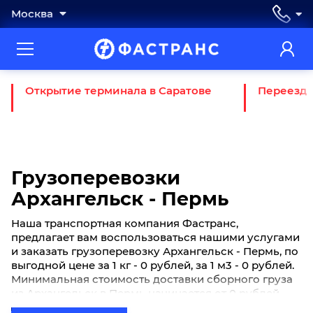
Москва
Открытие терминала в Саратове
Переезд 
Грузоперевозки
Архангельск - Пермь
Наша транспортная компания Фастранс,
предлагает вам воспользоваться нашими услугами
и заказать грузоперевозку Архангельск - Пермь, по
выгодной цене за 1 кг - 0 рублей, за 1 м3 - 0 рублей.
Минимальная стоимость доставки сборного груза
из Архангельск в Пермь начинается от 0 рублей.
Если вы хотите отправить свой груз сборной