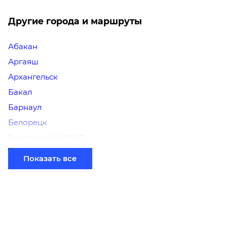
Другие города и маршруты
Абакан
Аргаяш
Архангельск
Бакал
Барнаул
Белорецк
Белоярский (ХМАО)
Березники
Показать все
Бийск
Братск
Верхний Уфалей
Владимир