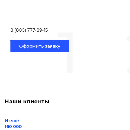
или позвонить по номеру
выполняют расч
телефона указанному
стоимости
ниже.
транспортировки
1
Новосибирск по
вам направлению
8 (800) 777-89-15
Оформить заявку
Наши клиенты
И ещё
160 000