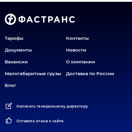
Волгоград
Голышманово
Донецк
Екатеринбург
Еманжелинск
Тарифы
Контакты
Еткуль
Документы
Новости
Заводоуковск
Вакансии
О компании
Златоуст
Иваново
Малогабаритные грузы
Доставка по России
Иркутск
Блог
Ишим
Йошкар-Ола
Написать генеральному директору
Казань
Калининград
Оставить отзыв о сайте
Карабаш