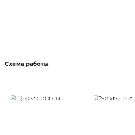
Схема работы
Оформление заявки
Расчет данны
Вам необходимо
Наши специалист
заполнить форму заявки,
течение несколь
или позвонить по номеру
выполняют расч
телефона указанному
стоимости
ниже.
транспортировки