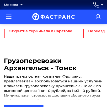
Москва
Открытие терминала в Саратове
Переезд 
Грузоперевозки
Архангельск - Томск
Наша транспортная компания Фастранс,
предлагает вам воспользоваться нашими услугами
и заказать грузоперевозку Архангельск - Томск, по
выгодной цене за 1 кг - 0 рублей, за 1 м3 - 0 рублей.
Минимальная стоимость доставки сборного груза
из Архангельск в Томск начинается от 0 рублей.
Если вы хотите отправить свой груз сборной