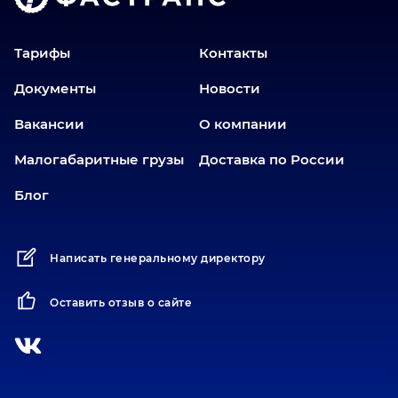
Екатеринбург
Еманжелинск
Тарифы
Контакты
Еткуль
Документы
Новости
Заводоуковск
Вакансии
О компании
Златоуст
Иваново
Малогабаритные грузы
Доставка по России
Иркутск
Блог
Ишим
Йошкар-Ола
Написать генеральному директору
Казань
Калининград
Оставить отзыв о сайте
Карабаш
Карасук
Катав-Ивановск
Кемерово