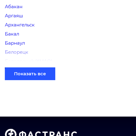
Абакан
Аргаяш
Архангельск
Бакал
Барнаул
Белорецк
Белоярский (ХМАО)
Березники
Показать все
Бийск
Братск
Верхний Уфалей
Владимир
Волгоград
Голышманово
Донецк