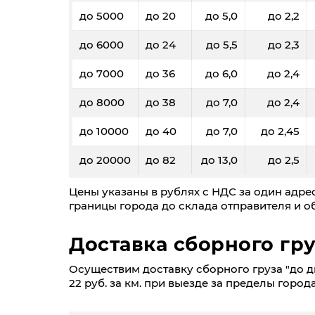
до 5000
до 20
до 5,0
до 2,2
до 6000
до 24
до 5,5
до 2,3
до 7000
до 36
до 6,0
до 2,4
до 8000
до 38
до 7,0
до 2,4
до 10000
до 40
до 7,0
до 2,45
до 20000
до 82
до 13,0
до 2,5
Цены указаны в рублях с НДС за один адрес
границы города до склада отправителя и об
Доставка сборного гру
Осуществим доставку сборного груза "до дв
22 руб. за км. при выезде за пределы города