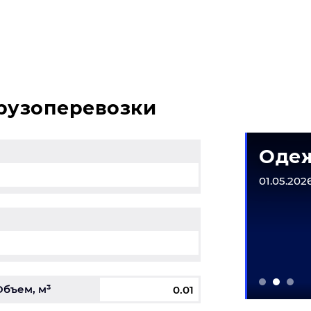
 свяжитесь с нашим специалистом на терминале.
грузоперевозки
матическое
Одеж
рудование
01.05.2026
6-31.12.2026
Объем, м³