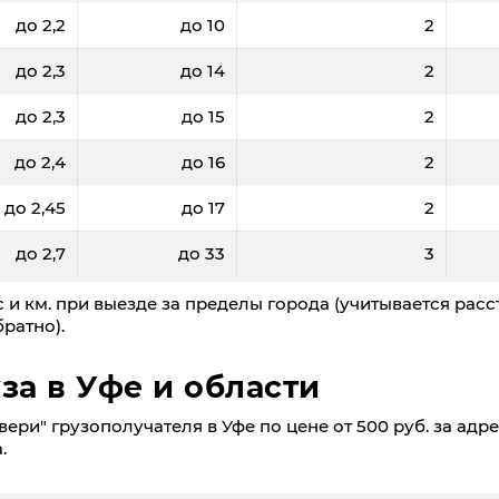
до 2,2
до 10
2
до 2,3
до 14
2
до 2,3
до 15
2
до 2,4
до 16
2
до 2,45
до 17
2
до 2,7
до 33
3
 и км. при выезде за пределы города (учитывается расс
ратно).
за в Уфе и области
ери" грузополучателя в Уфе по цене от 500 руб. за адре
.