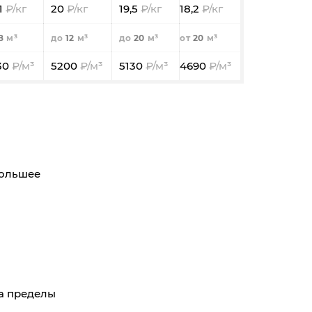
1
20
19,5
18,2
8
12
20
20
30
5200
5130
4690
большее
за пределы