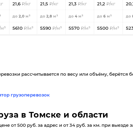
21,6
21,5
21,3
21,2
20,
2,0
2,8
4
6
5610
5590
5570
5500
52
еревозки рассчитывается по весу или объёму, берётся 
ятор грузоперевозок
уза в Томске и области
не от 500 руб. за адрес и от 34 руб. за км. при выезде 