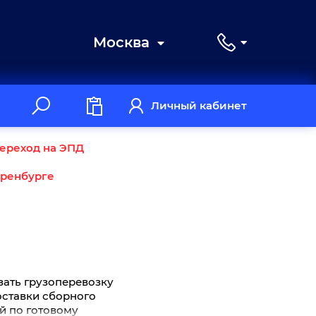
Москва
Личный кабинет
ереход на ЭПД
Оренбурге
зать грузоперевозку
доставки сборного
ей по готовому