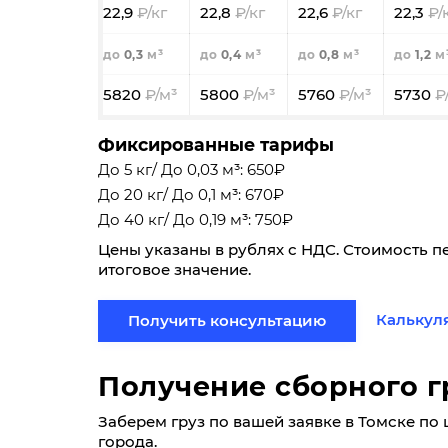
22,9
22,8
22,6
22,3
0,3
0,4
0,8
1,2
5820
5800
5760
5730
Фиксированные тарифы
До 5 кг/ До 0,03 м³: 650₽
До 20 кг/ До 0,1 м³: 670₽
До 40 кг/ До 0,19 м³: 750₽
Цены указаны в рублях с НДС. Стоимость п
итоговое значение.
Калькул
Получить консультацию
Получение сборного гр
Заберем груз по вашей заявке в Томске по це
города.