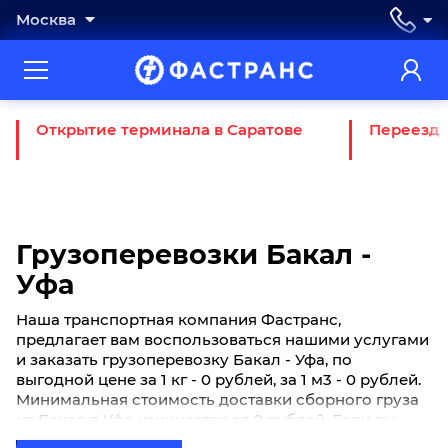
Москва
Открытие терминала в Саратове
Переезд 
Грузоперевозки Бакал -
Уфа
Наша транспортная компания Фастранс,
предлагает вам воспользоваться нашими услугами
и заказать грузоперевозку Бакал - Уфа, по
выгодной цене за 1 кг - 0 рублей, за 1 м3 - 0 рублей.
Минимальная стоимость доставки сборного груза
из Бакал в Уфа начинается от 0 рублей. Если вы
хотите отправить свой груз сборной партией по