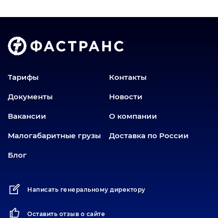
Владимир
Волгоград
Голышманово
Донецк
Екатеринбург
Еманжелинск
Тарифы
Контакты
Еткуль
Документы
Новости
Заводоуковск
Вакансии
О компании
Златоуст
Иваново
Малогабаритные грузы
Доставка по России
Иркутск
Блог
Ишим
Йошкар-Ола
Написать генеральному директору
Казань
Калининград
Оставить отзыв о сайте