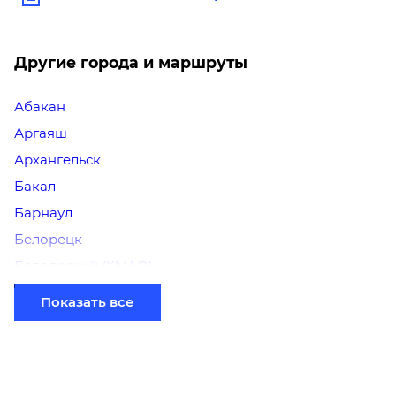
Другие города и маршруты
Абакан
Аргаяш
Архангельск
Бакал
Барнаул
Белорецк
Белоярский (ХМАО)
Березники
Показать все
Бийск
Братск
Верхний Уфалей