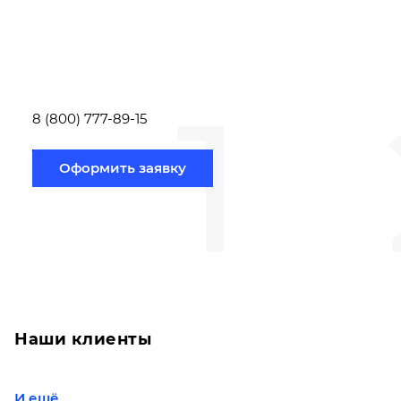
Вам необходимо
Наши специалист
заполнить форму заявки,
течение несколь
или позвонить по номеру
выполняют расч
телефона указанному
стоимости
ниже.
транспортировки
1
Новосибирск по
вам направлению
8 (800) 777-89-15
Оформить заявку
Наши клиенты
И ещё