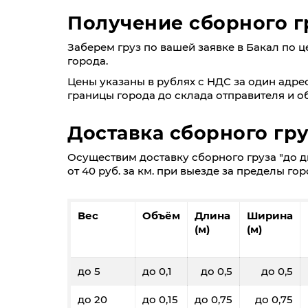
Получение сборного гр
Заберем груз по вашей заявке в Бакал по цен
города.
Цены указаны в рублях с НДС за один адрес
границы города до склада отправителя и об
Доставка сборного гр
Осуществим доставку сборного груза "до дв
от 40 руб. за км. при выезде за пределы гор
Вес
Объём
Длина
Ширина
(м)
(м)
до 5
до 0,1
до 0,5
до 0,5
до 20
до 0,15
до 0,75
до 0,75