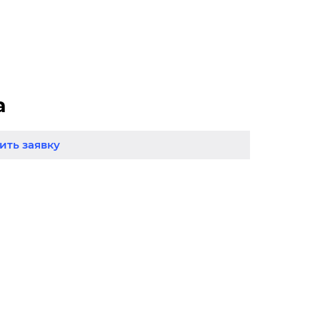
а
ть заявку