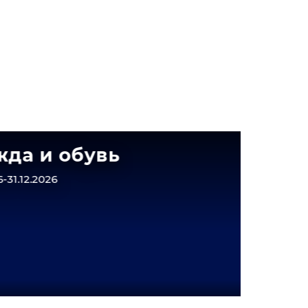
да и обувь
Выго
Магн
-31.12.2026
Крас
01.01.2026