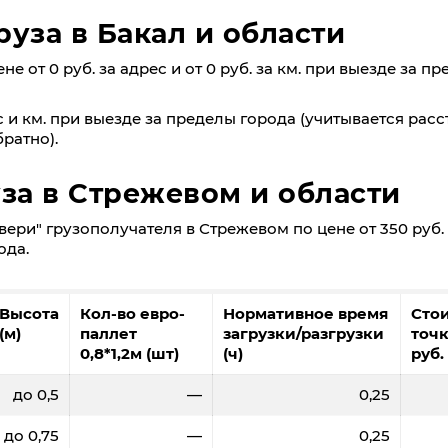
уза в Бакал и области
е от 0 руб. за адрес и от 0 руб. за км. при выезде за п
 и км. при выезде за пределы города (учитывается расс
ратно).
уза в Стрежевом и области
ери" грузополучателя в Стрежевом по цене от 350 руб. 
ода.
Высота
Кол-во евро-
Нормативное время
Сто
(м)
паллет
загрузки/разгрузки
точк
0,8*1,2м (шт)
(ч)
руб.
до 0,5
—
0,25
до 0,75
—
0,25