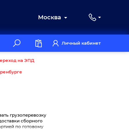
Москва
Личный кабинет
ереход на ЭПД
Оренбурге
зать грузоперевозку
 доставки сборного
артией по готовому