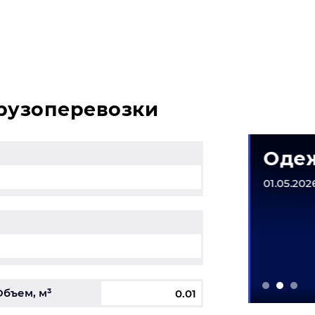
просы, свяжитесь с нашим специалистом на терминале.
грузоперевозки
матическое
Одеж
рудование
01.05.2026
6-31.12.2026
Объем, м³