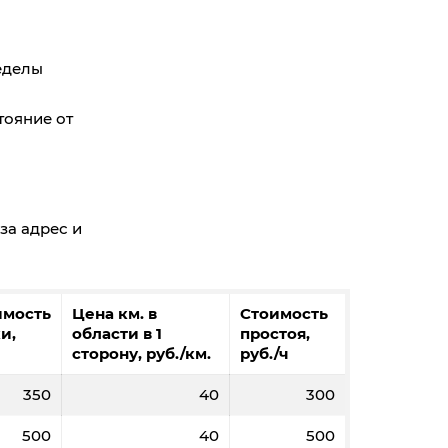
ределы
тояние от
за адрес и
имость
Цена км. в
Стоимость
и,
области в 1
простоя,
сторону, руб./км.
руб./ч
350
40
300
500
40
500