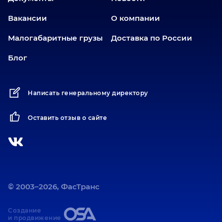
Заводоуковск
Вакансии
О компании
Златоуст
Иваново
Малогабаритные грузы
Доставка по России
Иркутск
Блог
Ишим
Йошкар-Ола
Написать генеральному директору
Казань
Калининград
Оставить отзыв о сайте
Карабаш
Карасук
Катав-Ивановск
Кемерово
Киров
© 2003–2026, ФасТранс
Коротчаево
Создание
Кострома
и продвижение