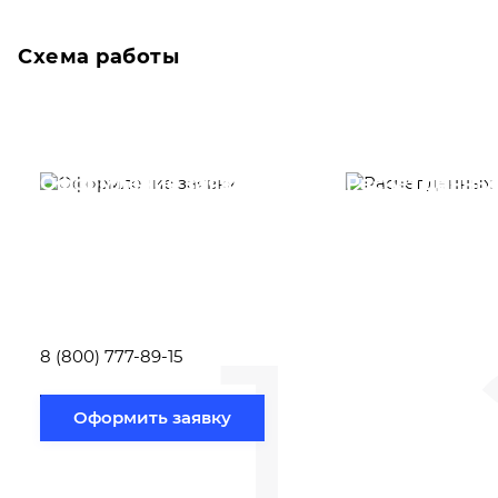
Схема работы
Оформление заявки
Расчет данны
Вам необходимо
Наши специалист
заполнить форму заявки,
течение несколь
или позвонить по номеру
выполняют расч
телефона указанному
стоимости
ниже.
транспортировки
1
Новосибирск по
вам направлению
8 (800) 777-89-15
Оформить заявку