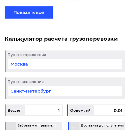
доставки сборного груза из Нижневартовск в
Стрежевой начинается от 600 рублей. Если вы
хотите отправить свой груз сборной партией по
Показать все
готовому маршруту в Стрежевой и у вас возникли
вопросы, свяжитесь с нашим специалистом на
терминале.
Калькулятор расчета грузоперевозки
Пункт отправления
Пункт назначения
Вес, кг
Объем, м³
Забрать у отправителя
Доставить до получателя