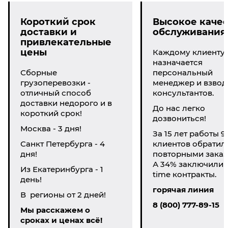
Короткий срок
Высокое качес
доставки и
обслуживания
привлекательные
цены
Каждому клиенту
назначается
Сборные
персональный
грузоперевозки -
менеджер и взвод
отличный способ
консультантов.
доставки недорого и в
До нас легко
короткий срок!
дозвониться!
Москва - 3 дня!
За 15 лет работы 9
Санкт Петербурга - 4
клиентов обратил
дня!
повторными заказ
А 34% заключили li
Из Екатеринбурга - 1
time контракты.
день!
горячая линия
В регионы от 2 дней!
8 (800) 777-89-15
Мы расскажем о
сроках и ценах всё!