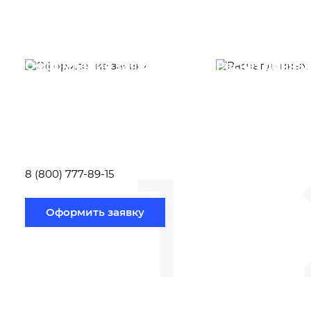
Оформление заявки
Расчет данны
Вам необходимо
Наши специалист
заполнить форму заявки,
течение несколь
или позвонить по номеру
выполняют расч
телефона указанному
стоимости
ниже.
транспортировки
1
Новосибирск по
вам направлению
8 (800) 777-89-15
Оформить заявку