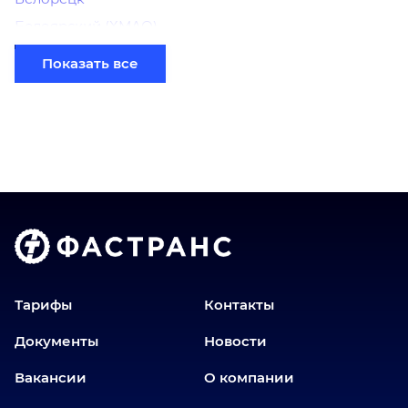
Белоярский (ХМАО)
Березники
Показать все
Бийск
Братск
Верхний Уфалей
Владимир
Волгоград
Голышманово
Донецк
Екатеринбург
Еманжелинск
Тарифы
Контакты
Еткуль
Документы
Новости
Заводоуковск
Вакансии
О компании
Златоуст