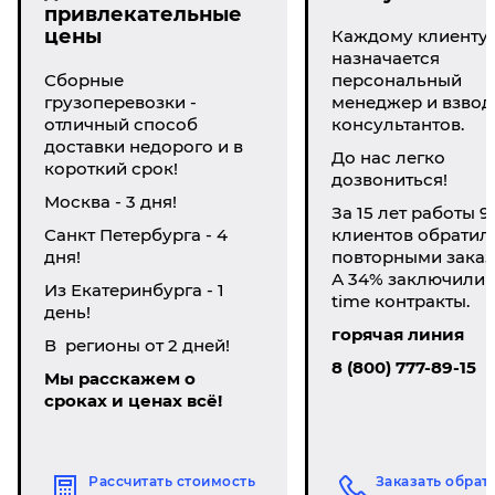
привлекательные
цены
Каждому клиенту
назначается
Сборные
персональный
грузоперевозки -
менеджер и взвод
отличный способ
консультантов.
доставки недорого и в
До нас легко
короткий срок!
дозвониться!
Москва - 3 дня!
За 15 лет работы 9
Санкт Петербурга - 4
клиентов обратил
дня!
повторными заказ
А 34% заключили li
Из Екатеринбурга - 1
time контракты.
день!
горячая линия
В регионы от 2 дней!
8 (800) 777-89-15
Мы расскажем о
сроках и ценах всё!
Рассчитать стоимость
Заказать обрат