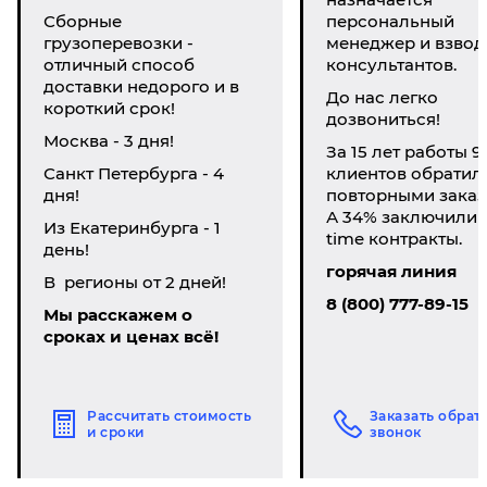
Сборные
персональный
грузоперевозки -
менеджер и взвод
отличный способ
консультантов.
доставки недорого и в
До нас легко
короткий срок!
дозвониться!
Москва - 3 дня!
За 15 лет работы 9
Санкт Петербурга - 4
клиентов обратил
дня!
повторными заказ
А 34% заключили li
Из Екатеринбурга - 1
time контракты.
день!
горячая линия
В регионы от 2 дней!
8 (800) 777-89-15
Мы расскажем о
сроках и ценах всё!
Рассчитать стоимость
Заказать обрат
и сроки
звонок