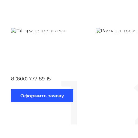
Оформление заявки
Расчет данны
Вам необходимо
Наши специалист
заполнить форму заявки,
течение несколь
или позвонить по номеру
выполняют расч
телефона указанному
стоимости
ниже.
транспортировки
1
Новосибирск по
вам направлению
8 (800) 777-89-15
Оформить заявку