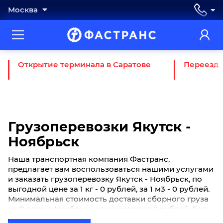
Москва
Открытие терминала в Саратове
Переезд 
Грузоперевозки Якутск -
Ноябрьск
Наша транспортная компания Фастранс,
предлагает вам воспользоваться нашими услугами
и заказать грузоперевозку Якутск - Ноябрьск, по
выгодной цене за 1 кг - 0 рублей, за 1 м3 - 0 рублей.
Минимальная стоимость доставки сборного груза
из Якутск в Ноябрьск начинается от 0 рублей. Если
вы хотите отправить свой груз сборной партией по