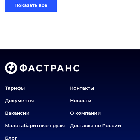
Березники
Показать все
Бийск
Братск
Верхний Уфалей
Владимир
Волгоград
Голышманово
Донецк
Екатеринбург
Еманжелинск
Тарифы
Контакты
Еткуль
Документы
Новости
Заводоуковск
Вакансии
О компании
Златоуст
Иваново
Малогабаритные грузы
Доставка по России
Иркутск
Блог