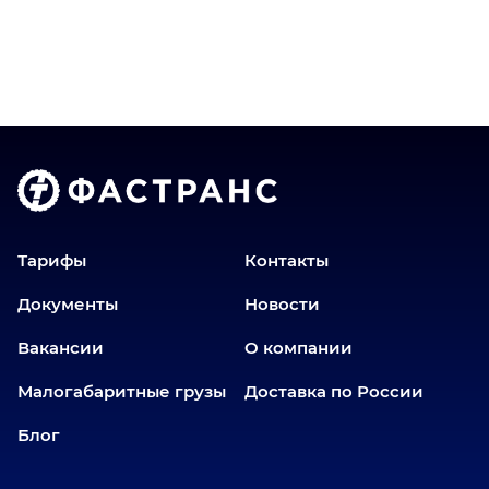
Братск
Верхний Уфалей
Владимир
Волгоград
Голышманово
Донецк
Екатеринбург
Еманжелинск
Тарифы
Контакты
Еткуль
Документы
Новости
Заводоуковск
Вакансии
О компании
Златоуст
Иваново
Малогабаритные грузы
Доставка по России
Иркутск
Блог
Ишим
Йошкар-Ола