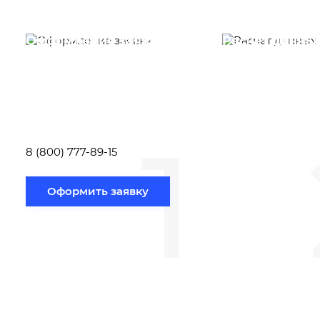
Оформление заявки
Расчет данны
Вам необходимо
Наши специалист
заполнить форму заявки,
течение несколь
или позвонить по номеру
выполняют расч
телефона указанному
стоимости
ниже.
транспортировки
1
Новосибирск по
вам направлению
8 (800) 777-89-15
Оформить заявку