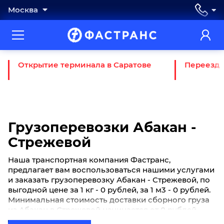
Москва
Открытие терминала в Саратове
Переезд 
Грузоперевозки Абакан -
Стрежевой
Наша транспортная компания Фастранс,
предлагает вам воспользоваться нашими услугами
и заказать грузоперевозку Абакан - Стрежевой, по
выгодной цене за 1 кг - 0 рублей, за 1 м3 - 0 рублей.
Минимальная стоимость доставки сборного груза
из Абакан в Стрежевой начинается от 0 рублей.
Если вы хотите отправить свой груз сборной