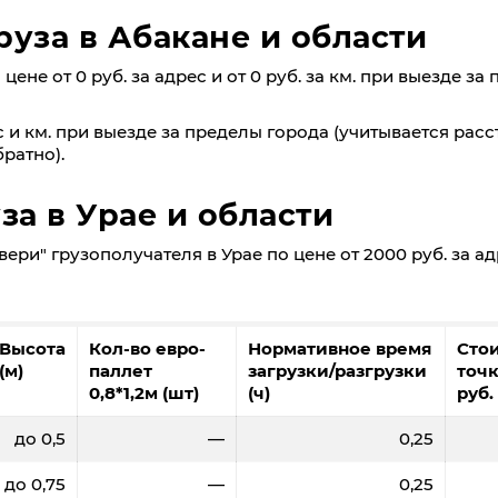
руза в Абакане и области
ене от 0 руб. за адрес и от 0 руб. за км. при выезде за
 и км. при выезде за пределы города (учитывается расс
ратно).
за в Урае и области
ери" грузополучателя в Урае по цене от 2000 руб. за ад
Высота
Кол-во евро-
Нормативное время
Сто
(м)
паллет
загрузки/разгрузки
точк
0,8*1,2м (шт)
(ч)
руб.
до 0,5
—
0,25
до 0,75
—
0,25