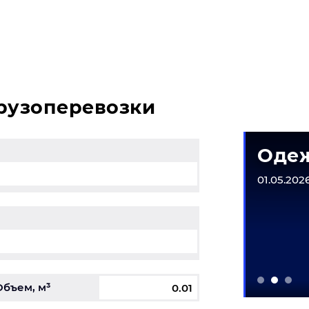
сь с нашим специалистом на терминале.
грузоперевозки
матическое
Одеж
рудование
01.05.2026
6-31.12.2026
Объем, м³