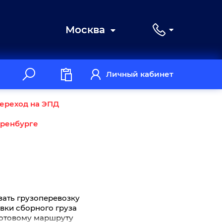
Москва
Личный кабинет
ереход на ЭПД
Оренбурге
зать грузоперевозку
тавки сборного груза
 готовому маршруту