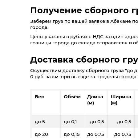
Получение сборного г
Заберем груз по вашей заявке в Абакане по ц
города.
Цены указаны в рублях с НДС за один адрес
границы города до склада отправителя и об
Доставка сборного гру
Осуществим доставку сборного груза "до дв
0 руб. за км. при выезде за пределы города.
Вес
Объём
Длина
Ширина
(м)
(м)
до 5
до 0,1
до 0,5
до 0,5
до 20
до 0,15
до 0,75
до 0,75