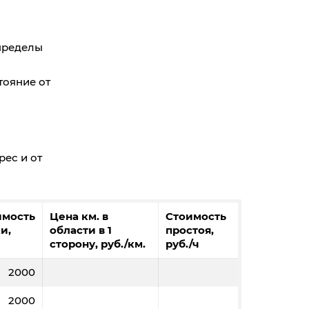
 пределы
тояние от
рес и от
имость
Цена км. в
Стоимость
и,
области в 1
простоя,
сторону, руб./км.
руб./ч
2000
2000