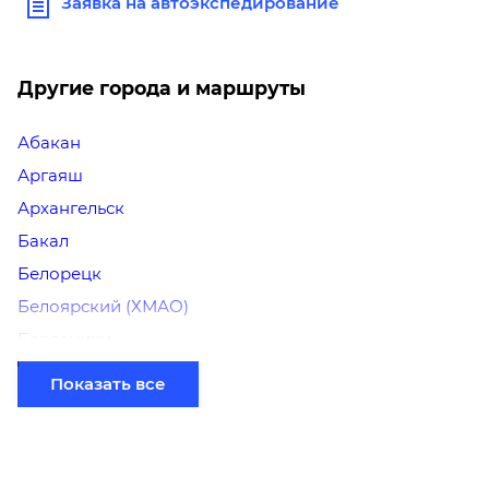
Заявка на автоэкспедирование
Другие города и маршруты
Абакан
Аргаяш
Архангельск
Бакал
Белорецк
Белоярский (ХМАО)
Березники
Бийск
Показать все
Братск
Верхний Уфалей
Владимир