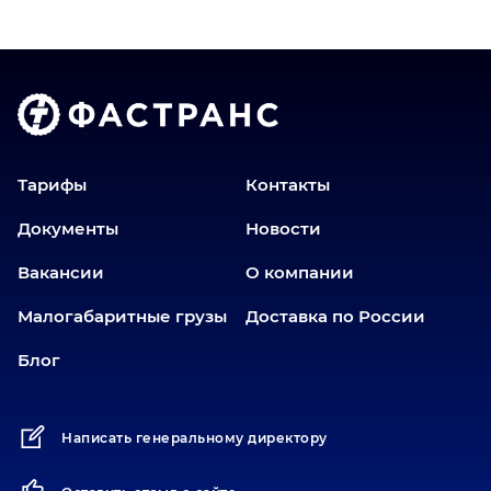
Волгоград
Голышманово
Донецк
Екатеринбург
Еманжелинск
Еткуль
Тарифы
Контакты
Заводоуковск
Документы
Новости
Златоуст
Вакансии
О компании
Иваново
Иркутск
Малогабаритные грузы
Доставка по России
Ишим
Блог
Йошкар-Ола
Казань
Написать генеральному директору
Калининград
Карабаш