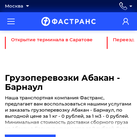
Москва
Открытие терминала в Саратове
Переезд 
Грузоперевозки Абакан -
Барнаул
Наша транспортная компания Фастранс,
предлагает вам воспользоваться нашими услугами
и заказать грузоперевозку Абакан - Барнаул, по
выгодной цене за 1 кг - 0 рублей, за 1 м3 - 0 рублей.
Минимальная стоимость доставки сборного груза
из Абакан в Барнаул начинается от 0 рублей. Если
вы хотите отправить свой груз сборной партией по