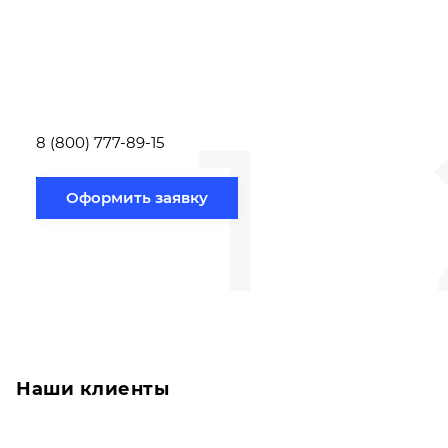
Вам необходимо
Наши специалист
заполнить форму заявки,
течение несколь
или позвонить по номеру
выполняют расч
телефона указанному
стоимости
ниже.
транспортировки
1
Новосибирск по
вам направлению
8 (800) 777-89-15
Оформить заявку
Наши клиенты