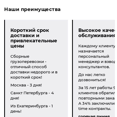
Наши преимущества
Короткий срок
Высокое качес
доставки и
обслуживания
привлекательные
цены
Каждому клиенту
назначается
Сборные
персональный
грузоперевозки -
менеджер и взвод
отличный способ
консультантов.
доставки недорого и в
До нас легко
короткий срок!
дозвониться!
Москва - 3 дня!
За 15 лет работы 9
Санкт Петербурга - 4
клиентов обратил
дня!
повторными заказ
А 34% заключили li
Из Екатеринбурга - 1
time контракты.
день!
горячая линия