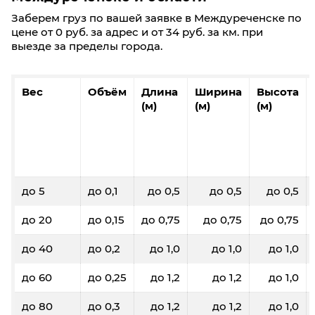
Заберем груз по вашей заявке в Междуреченске по
цене от 0 руб. за адрес и от 34 руб. за км. при
выезде за пределы города.
Вес
Объём
Длина
Ширина
Высота
(м)
(м)
(м)
до 5
до 0,1
до 0,5
до 0,5
до 0,5
до 20
до 0,15
до 0,75
до 0,75
до 0,75
до 40
до 0,2
до 1,0
до 1,0
до 1,0
до 60
до 0,25
до 1,2
до 1,2
до 1,0
до 80
до 0,3
до 1,2
до 1,2
до 1,0