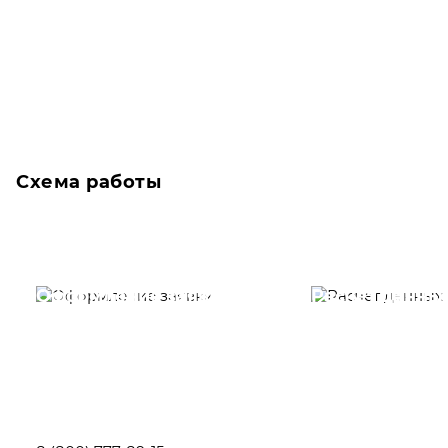
Схема работы
Оформление заявки
Расчет данны
Вам необходимо
Наши специалист
заполнить форму заявки,
течение несколь
или позвонить по номеру
выполняют расч
телефона указанному
стоимости
ниже.
транспортировки
Новосибирск по
вам направлению