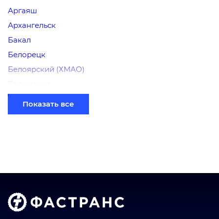
Аргаяш
Архангельск
Бакал
Белорецк
Белоярский (ХМАО)
Березники
Бийск
Показать все
Братск
Верхний Уфалей
Владимир
Волгоград
Голышманово
Донецк
Екатеринбург
Еманжелинск