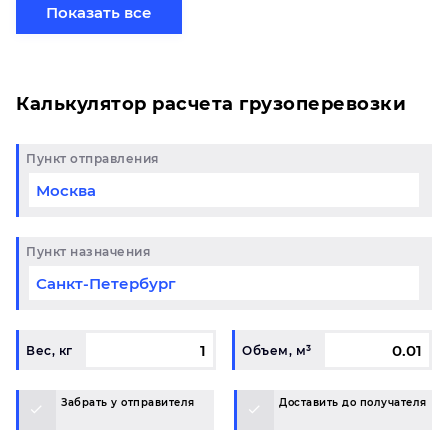
свой груз сборной партией по готовому маршруту
Показать все
в Барнаул и у вас возникли вопросы, свяжитесь с
нашим специалистом на терминале.
Калькулятор расчета грузоперевозки
Пункт отправления
Пункт назначения
Вес, кг
Объем, м³
Забрать у отправителя
Доставить до получателя