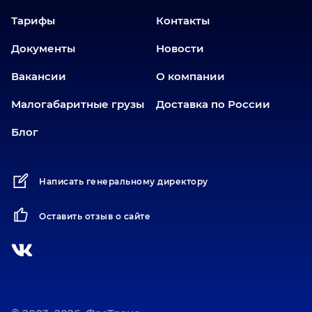
Еткуль
Тарифы
Контакты
Заводоуковск
Документы
Новости
Златоуст
Вакансии
О компании
Иваново
Иркутск
Малогабаритные грузы
Доставка по России
Ишим
Блог
Йошкар-Ола
Казань
Написать генеральному директору
Калининград
Карабаш
Оставить отзыв о сайте
Карасук
Катав-Ивановск
Кемерово
Киров
Коротчаево