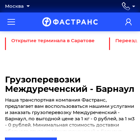
Москва
Открытие терминала в Саратове
Переезд 
Грузоперевозки
Междуреченский - Барнаул
Наша транспортная компания Фастранс,
предлагает вам воспользоваться нашими услугами
и заказать грузоперевозку Междуреченский -
Барнаул, по выгодной цене за 1 кг - 0 рублей, за 1 м3
- 0 рублей. Минимальная стоимость доставки
сборного груза из Междуреченский в Барнаул
начинается от 0 рублей. Если вы хотите отправить