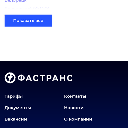
Белорецк
Белоярский (ХМАО)
Березники
Показать все
Бийск
Братск
Верхний Уфалей
Владимир
Волгоград
Голышманово
Донецк
Екатеринбург
Еманжелинск
Тарифы
Контакты
Еткуль
Документы
Новости
Заводоуковск
Вакансии
О компании
Златоуст