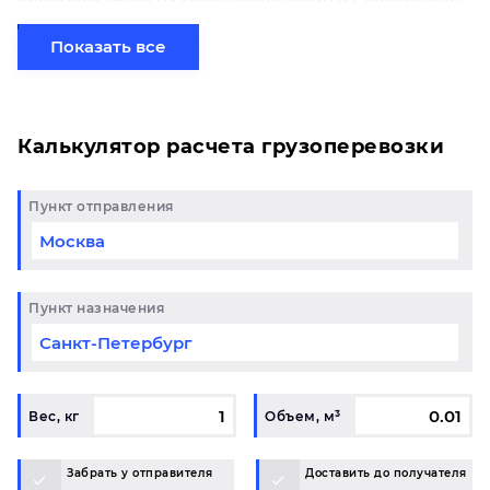
сборного груза из Междуреченский в Севастополь
начинается от 0 рублей. Если вы хотите отправить
свой груз сборной партией по готовому маршруту
Показать все
в Севастополь и у вас возникли вопросы,
свяжитесь с нашим специалистом на терминале.
Калькулятор расчета грузоперевозки
Пункт отправления
Пункт назначения
Вес, кг
Объем, м³
Забрать у отправителя
Доставить до получателя