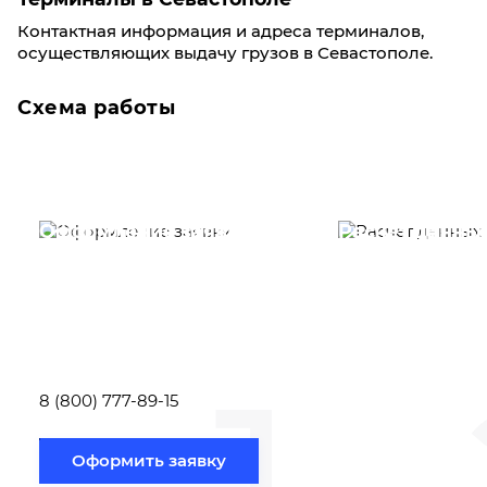
Контактная информация и адреса терминалов,
осуществляющих выдачу грузов в Севастополе.
Схема работы
Оформление заявки
Расчет данны
Вам необходимо
Наши специалист
заполнить форму заявки,
течение несколь
или позвонить по номеру
выполняют расч
телефона указанному
стоимости
ниже.
транспортировки
1
Новосибирск по
вам направлению
8 (800) 777-89-15
Оформить заявку