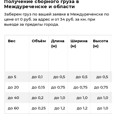
Получение сборного груза в
Междуреченске и области
Заберем груз по вашей заявке в Междуреченске по
цене от 0 руб. за адрес и от 34 руб. за км. при
выезде за пределы города.
Вес
Объём
Длина
Ширина
Высота
(м)
(м)
(м)
до 5
до 0,1
до 0,5
до 0,5
до 0,5
до 20
до 0,15
до 0,75
до 0,75
до 0,75
до 40
до 0,2
до 1,0
до 1,0
до 1,0
до 60
до 0,25
до 1,2
до 1,2
до 1,0