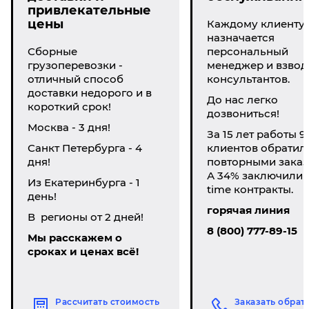
привлекательные
цены
Каждому клиенту
назначается
Сборные
персональный
грузоперевозки -
менеджер и взвод
отличный способ
консультантов.
доставки недорого и в
До нас легко
короткий срок!
дозвониться!
Москва - 3 дня!
За 15 лет работы 9
Санкт Петербурга - 4
клиентов обратил
дня!
повторными заказ
А 34% заключили li
Из Екатеринбурга - 1
time контракты.
день!
горячая линия
В регионы от 2 дней!
8 (800) 777-89-15
Мы расскажем о
сроках и ценах всё!
Рассчитать стоимость
Заказать обрат