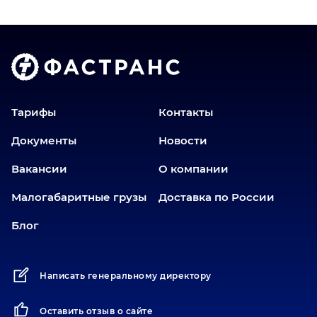
Владимир
Волгоград
Голышманово
Донецк
Екатеринбург
Еманжелинск
Тарифы
Контакты
Еткуль
Документы
Новости
Заводоуковск
Вакансии
О компании
Златоуст
Иваново
Малогабаритные грузы
Доставка по России
Иркутск
Блог
Ишим
Йошкар-Ола
Написать генеральному директору
Казань
Калининград
Оставить отзыв о сайте