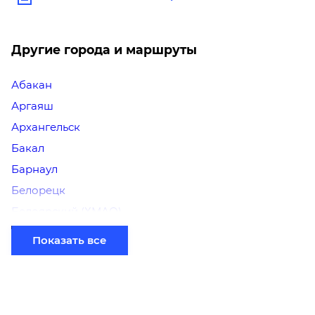
Другие города и маршруты
Абакан
Аргаяш
Архангельск
Бакал
Барнаул
Белорецк
Белоярский (ХМАО)
Березники
Показать все
Бийск
Братск
Верхний Уфалей