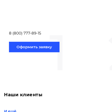
Вам необходимо
Наши специалист
заполнить форму заявки,
течение несколь
или позвонить по номеру
выполняют расч
телефона указанному
стоимости
ниже.
транспортировки
1
Новосибирск по
вам направлению
8 (800) 777-89-15
Оформить заявку
Наши клиенты
И ещё