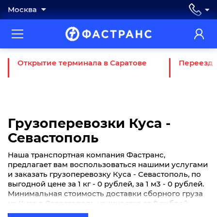
Москва
Открытие терминала в Саратове
Переезд 
Грузоперевозки Куса -
Севастополь
Наша транспортная компания Фастранс,
предлагает вам воспользоваться нашими услугами
и заказать грузоперевозку Куса - Севастополь, по
выгодной цене за 1 кг - 0 рублей, за 1 м3 - 0 рублей.
Минимальная стоимость доставки сборного груза
из Куса в Севастополь начинается от 0 рублей.
Если вы хотите отправить свой груз сборной