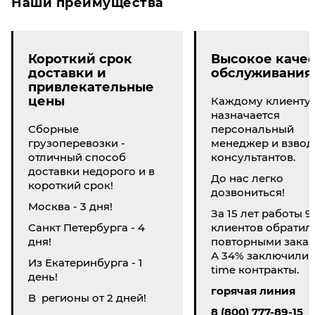
Наши преимущества
Короткий срок
Высокое качес
доставки и
обслуживания
привлекательные
цены
Каждому клиенту
назначается
Сборные
персональный
грузоперевозки -
менеджер и взвод
отличный способ
консультантов.
доставки недорого и в
До нас легко
короткий срок!
дозвониться!
Москва - 3 дня!
За 15 лет работы 9
Санкт Петербурга - 4
клиентов обратил
дня!
повторными заказ
А 34% заключили li
Из Екатеринбурга - 1
time контракты.
день!
горячая линия
В регионы от 2 дней!
8 (800) 777-89-15