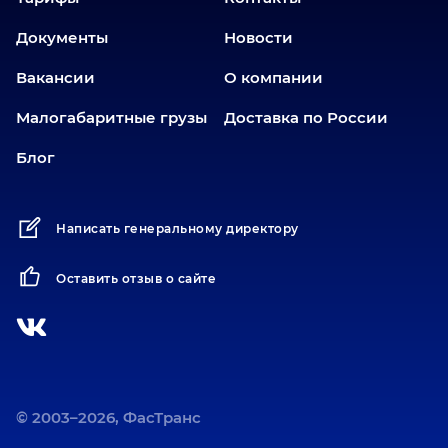
Еткуль
Документы
Новости
Заводоуковск
Вакансии
О компании
Златоуст
Иваново
Малогабаритные грузы
Доставка по России
Иркутск
Блог
Ишим
Йошкар-Ола
Написать генеральному директору
Казань
Калининград
Оставить отзыв о сайте
Карабаш
Карасук
Катав-Ивановск
Кемерово
Киров
© 2003–2026, ФасТранс
Коротчаево