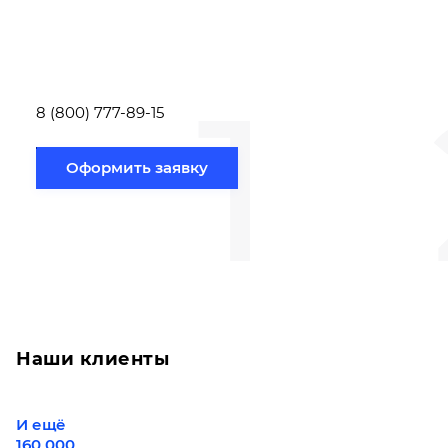
заполнить форму заявки,
течение несколь
или позвонить по номеру
выполняют расч
телефона указанному
стоимости
ниже.
транспортировки
1
Новосибирск по
вам направлению
8 (800) 777-89-15
Оформить заявку
Наши клиенты
И ещё
160 000