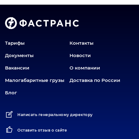
Волгоград
Голышманово
Донецк
Екатеринбург
Еманжелинск
Тарифы
Контакты
Еткуль
Документы
Новости
Заводоуковск
Вакансии
О компании
Златоуст
Иваново
Малогабаритные грузы
Доставка по России
Иркутск
Блог
Ишим
Йошкар-Ола
Написать генеральному директору
Казань
Калининград
Оставить отзыв о сайте
Карабаш