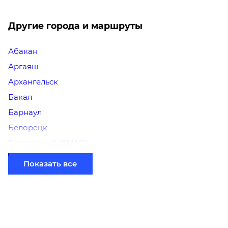
Другие города и маршруты
Абакан
Аргаяш
Архангельск
Бакал
Барнаул
Белорецк
Белоярский (ХМАО)
Березники
Показать все
Бийск
Братск
Верхний Уфалей
Владимир