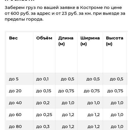
Заберем груз по вашей заявке в Костроме по цене
от 600 руб. за адрес и от 23 руб. за км. при выезде за
пределы города.
Вес
Объём
Длина
Ширина
Высота
(м)
(м)
(м)
до 5
до 0,1
до 0,5
до 0,5
до 0,5
до 20
до 0,15
до 0,75
до 0,75
до 0,75
до 40
до 0,2
до 1,0
до 1,0
до 1,0
до 60
до 0,25
до 1,2
до 1,2
до 1,0
до 80
до 0,3
до 1,2
до 1,2
до 1,0