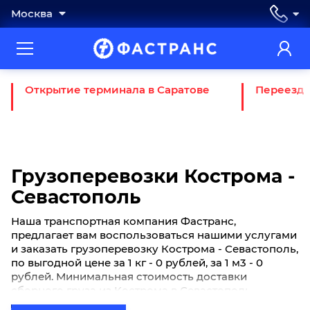
Москва
Открытие терминала в Саратове
Переезд 
Грузоперевозки Кострома -
Севастополь
Наша транспортная компания Фастранс,
предлагает вам воспользоваться нашими услугами
и заказать грузоперевозку Кострома - Севастополь,
по выгодной цене за 1 кг - 0 рублей, за 1 м3 - 0
рублей. Минимальная стоимость доставки
сборного груза из Кострома в Севастополь
начинается от 0 рублей. Если вы хотите отправить