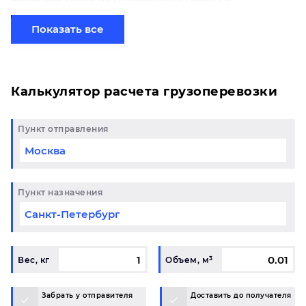
сборного груза из Набережные Челны в
Севастополь начинается от 0 рублей. Если вы
хотите отправить свой груз сборной партией по
Показать все
готовому маршруту в Севастополь и у вас возникли
вопросы, свяжитесь с нашим специалистом на
терминале.
Калькулятор расчета грузоперевозки
Пункт отправления
Пункт назначения
Вес, кг
Объем, м³
Забрать у отправителя
Доставить до получателя