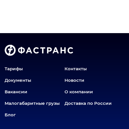
Братск
Верхний Уфалей
Владимир
Волгоград
Голышманово
Донецк
Екатеринбург
Еманжелинск
Тарифы
Контакты
Еткуль
Документы
Новости
Заводоуковск
Вакансии
О компании
Златоуст
Иваново
Малогабаритные грузы
Доставка по России
Иркутск
Блог
Ишим
Йошкар-Ола