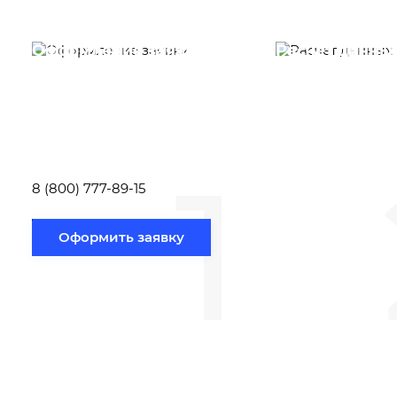
Оформление заявки
Расчет данны
Вам необходимо
Наши специалист
заполнить форму заявки,
течение несколь
или позвонить по номеру
выполняют расч
телефона указанному
стоимости
ниже.
транспортировки
1
Новосибирск по
вам направлению
8 (800) 777-89-15
Оформить заявку