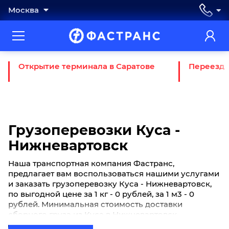
Москва
Открытие терминала в Саратове
Переезд 
Грузоперевозки Куса -
Нижневартовск
Наша транспортная компания Фастранс,
предлагает вам воспользоваться нашими услугами
и заказать грузоперевозку Куса - Нижневартовск,
по выгодной цене за 1 кг - 0 рублей, за 1 м3 - 0
рублей. Минимальная стоимость доставки
сборного груза из Куса в Нижневартовск
начинается от 0 рублей. Если вы хотите отправить