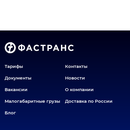
Братск
Верхний Уфалей
Владимир
Волгоград
Голышманово
Донецк
Екатеринбург
Еманжелинск
Тарифы
Контакты
Еткуль
Документы
Новости
Заводоуковск
Вакансии
О компании
Златоуст
Иваново
Малогабаритные грузы
Доставка по России
Иркутск
Блог
Ишим
Йошкар-Ола