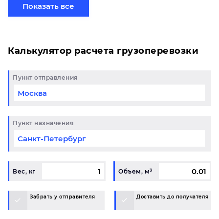
свой груз сборной партией по готовому маршруту
Показать все
в Нижневартовск и у вас возникли вопросы,
свяжитесь с нашим специалистом на терминале.
Калькулятор расчета грузоперевозки
Пункт отправления
Пункт назначения
Вес, кг
Объем, м³
Забрать у отправителя
Доставить до получателя