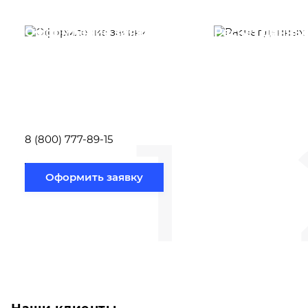
Оформление заявки
Расчет данны
Вам необходимо
Наши специалист
заполнить форму заявки,
течение несколь
или позвонить по номеру
выполняют расч
телефона указанному
стоимости
ниже.
транспортировки
1
Новосибирск по
вам направлению
8 (800) 777-89-15
Оформить заявку