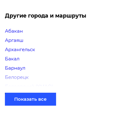
Другие города и маршруты
Абакан
Аргаяш
Архангельск
Бакал
Барнаул
Белорецк
Белоярский (ХМАО)
Березники
Показать все
Бийск
Братск
Верхний Уфалей
Владимир