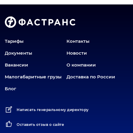
Волгоград
Голышманово
Екатеринбург
Еманжелинск
Еткуль
Тарифы
Контакты
Заводоуковск
Документы
Новости
Златоуст
Вакансии
О компании
Иваново
Иркутск
Малогабаритные грузы
Доставка по России
Ишим
Блог
Йошкар-Ола
Казань
Написать генеральному директору
Калининград
Карабаш
Оставить отзыв о сайте
Карасук