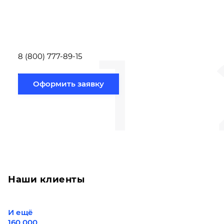
заполнить форму заявки,
течение несколь
или позвонить по номеру
выполняют расч
телефона указанному
стоимости
ниже.
транспортировки
1
Новосибирск по
вам направлению
8 (800) 777-89-15
Оформить заявку
Наши клиенты
И ещё
160 000