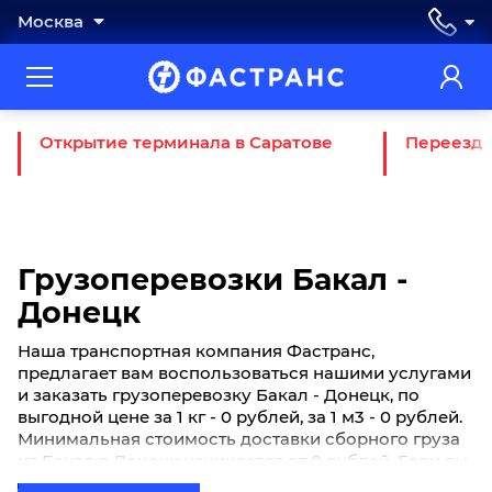
Москва
Открытие терминала в Саратове
Переезд 
Грузоперевозки Бакал -
Донецк
Наша транспортная компания Фастранс,
предлагает вам воспользоваться нашими услугами
и заказать грузоперевозку Бакал - Донецк, по
выгодной цене за 1 кг - 0 рублей, за 1 м3 - 0 рублей.
Минимальная стоимость доставки сборного груза
из Бакал в Донецк начинается от 0 рублей. Если вы
хотите отправить свой груз сборной партией по