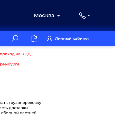
Москва
Личный кабинет
ереход на ЭПД
Оренбурге
зать грузоперевозку
мость доставки
з сборной партией