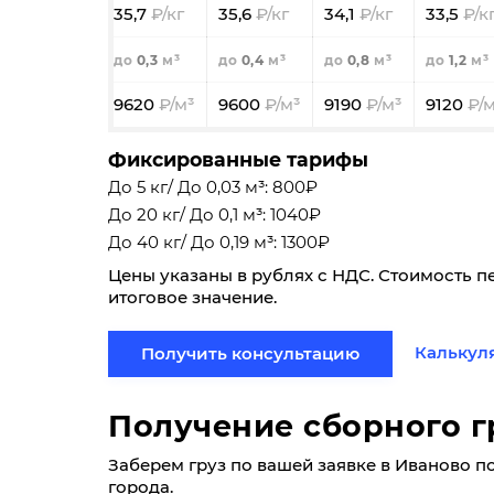
35,7
35,6
34,1
33,5
0,3
0,4
0,8
1,2
9620
9600
9190
9120
Фиксированные тарифы
До 5 кг/ До 0,03 м³: 800₽
До 20 кг/ До 0,1 м³: 1040₽
До 40 кг/ До 0,19 м³: 1300₽
Цены указаны в рублях с НДС. Стоимость п
итоговое значение.
Калькул
Получить консультацию
Получение сборного г
Заберем груз по вашей заявке в Иваново по 
города.