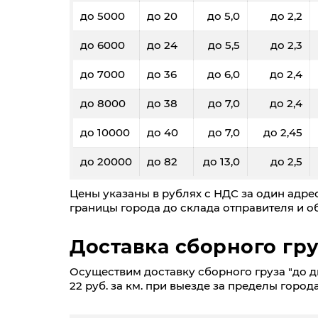
до 5000
до 20
до 5,0
до 2,2
до 6000
до 24
до 5,5
до 2,3
до 7000
до 36
до 6,0
до 2,4
до 8000
до 38
до 7,0
до 2,4
до 10000
до 40
до 7,0
до 2,45
до 20000
до 82
до 13,0
до 2,5
Цены указаны в рублях с НДС за один адрес
границы города до склада отправителя и об
Доставка сборного гру
Осуществим доставку сборного груза "до дв
22 руб. за км. при выезде за пределы города