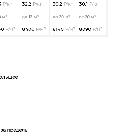
3
32,2
30,2
30,1
8
12
20
20
50
8400
8140
8090
большее
е за пределы