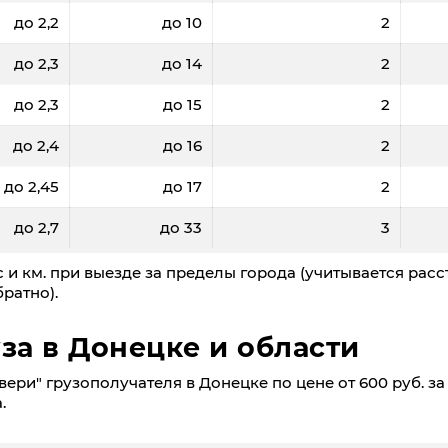
до 2,2
до 10
2
до 2,3
до 14
2
до 2,3
до 15
2
до 2,4
до 16
2
до 2,45
до 17
2
до 2,7
до 33
3
 и км. при выезде за пределы города (учитывается расс
ратно).
за в Донецкe и области
ери" грузополучателя в Донецкe по цене от 600 руб. за 
.