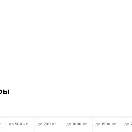
фы
500
700
1000
1500