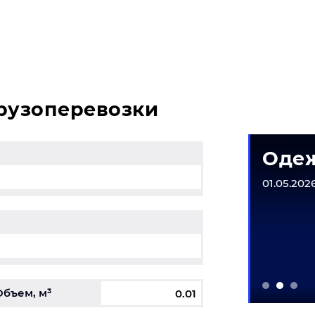
зникли вопросы, свяжитесь с нашим специалистом на т
грузоперевозки
матическое
Одеж
рудование
01.05.2026
6-31.12.2026
Объем, м³