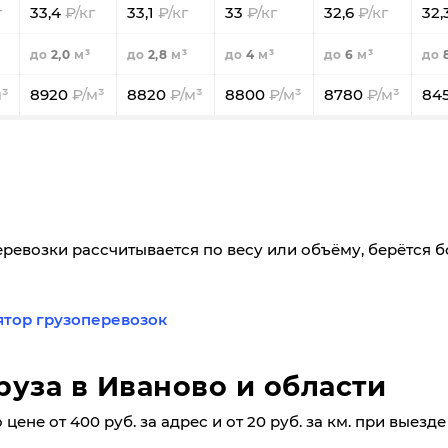
33,4
33,1
33
32,6
32,
2,0
2,8
4
6
8920
8820
8800
8780
84
еревозки рассчитывается по весу или объёму, берётся 
ятор грузоперевозок
руза в Иваново и области
цене от 400 руб. за адрес и от 20 руб. за км. при выезд