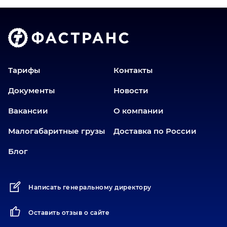
Волгоград
Голышманово
Екатеринбург
Еманжелинск
Еткуль
Тарифы
Контакты
Заводоуковск
Документы
Новости
Златоуст
Вакансии
О компании
Иваново
Иркутск
Малогабаритные грузы
Доставка по России
Ишим
Блог
Йошкар-Ола
Казань
Написать генеральному директору
Калининград
Карабаш
Оставить отзыв о сайте
Карасук