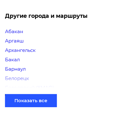
Другие города и маршруты
Абакан
Аргаяш
Архангельск
Бакал
Барнаул
Белорецк
Белоярский (ХМАО)
Березники
Показать все
Бийск
Братск
Верхний Уфалей
Владимир