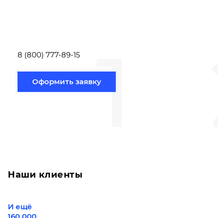
заполнить форму заявки,
течение несколь
или позвонить по номеру
выполняют расч
телефона указанному
стоимости
ниже.
транспортировки
1
Новосибирск по
вам направлению
8 (800) 777-89-15
Оформить заявку
Наши клиенты
И ещё
160 000