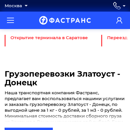
Москва
Открытие терминала в Саратове
Переезд 
Грузоперевозки Златоуст -
Донецк
Наша транспортная компания Фастранс,
предлагает вам воспользоваться нашими услугами
и заказать грузоперевозку Златоуст - Донецк, по
выгодной цене за 1 кг - 0 рублей, за 1 м3 - 0 рублей.
Минимальная стоимость доставки сборного груза
из Златоуст в Донецк начинается от 0 рублей. Если
вы хотите отправить свой груз сборной партией по